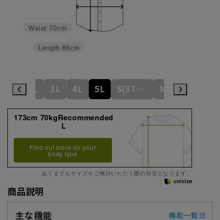
Waist
70cm
Length
86cm
L
LL
3L
4L
5L
S(37cm)
M(39cm)
173cm 70kgRecommended
L
Find out more on your
body type
あくまでもサイズをご検討いただく際の目安となります。
商品説明
主な機能
機能一覧