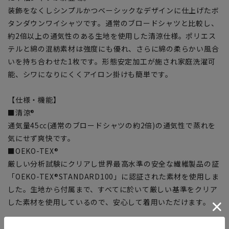
装飾をなくしシンプルかつベーシックなデザインに仕上げたボ
タンダウンワイシャツです。通常のブロードシャツと比較し、
約2倍以上の通気性のある生地を使用した清涼仕様。ポリエス
テルと綿の混紡素材は強度にも優れ、さらに綿の柔らかい風合
いを持ち合わせた1枚です。形態安定加工が施され家庭洗濯可
能、シワになりにくくアイロン掛けも簡単です。
【仕様・機能】
■清涼®
通気量45㏄(通常のブロードシャツの約2倍)の通気性で蒸れを
気にせず爽快です。
■OEKO-TEX®
厳しい分析試験にクリアし世界最高水準の安全な繊維製品の証
「OEKO-TEX®STANDARD100」に認証された素材を使用しま
した。生地から付属まで、すべてに於いて厳しい基準をクリア
した素材を使用しているので、安心して着用いただけます。
【シルエット】《細め(スッキリ)》(当社比)