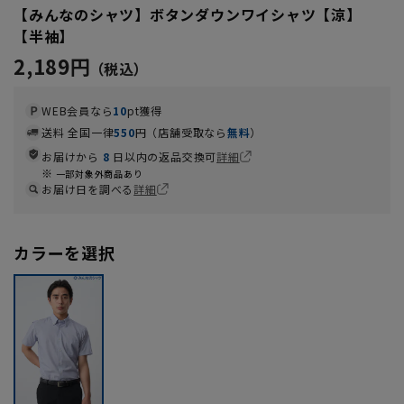
【みんなのシャツ】ボタンダウンワイシャツ【涼】
【半袖】
2,189円
WEB会員なら
10
pt獲得
送料 全国一律
550
円（店舗受取なら
無料
）
お届けから
8
日以内の返品交換可
詳細
一部対象外商品あり
お届け日を調べる
詳細
カラーを選択