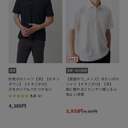
秒乾ポロシャツ【涼】【ボタン
【週替わり_メンズ】冷たいポロ
ダウン】【＃すごポロ】
シャツ【＃すごポロ】【涼】
汗をかいてもべたつかない
肌に触れるとヒンヤリ感じる心
地よい涼感
5.0
（2）
4,389円
3,950円
4,389円