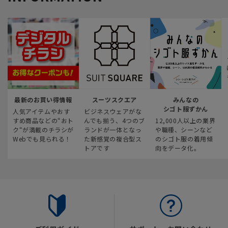
最新のお買い得情報
スーツスクエア
みんなの
シゴト服ずかん
人気アイテムやおす
ビジネスウェアがな
すめ商品などの“おト
んでも揃う、4つのブ
12,000人以上の業界
ク“が満載のチラシが
ランドが一体となっ
や職種、シーンなど
Webでも見られる！
た新感覚の複合型ス
のシゴト服の着用傾
トアです
向をデータ化。