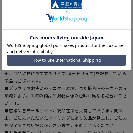
【商品に関するご注意】
■商品画像はサンプルのため、色味やサイズ等の仕様に変更が
ある場合がございますので、予めご了承ください。
■ゆとり感には個人差があります。サイズ表を確認の上、ご購
入の目安としてご利用ください。
■生地や仕様・デザインにより、着用感や実際のサイズ表に若
干の誤差が生じる場合がございます。予めご了承ください。
■サイズスペックは仕上がりサイズを記載しております。一
部、商品現物におすすめサイズ(ヌードサイズ)を記載している
商品もございます。
■ブラウザやお使いのモニター環境、また撮影時の室内外の光
加減により、実際の商品と掲載画像の色味が異なる場合がござ
います。
■店舗や各モールサイトと商品在庫を共有しております関係
上、ご注文いただいたタイミングにより欠品が発生し、ご注文
を完了できない場合がございます。予めご了承ください。
■お急ぎ発送のご注文につきましても、ご注文のタイミングに