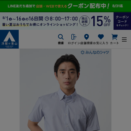
検索
ログイン
店舗検索
お気に入り
カート