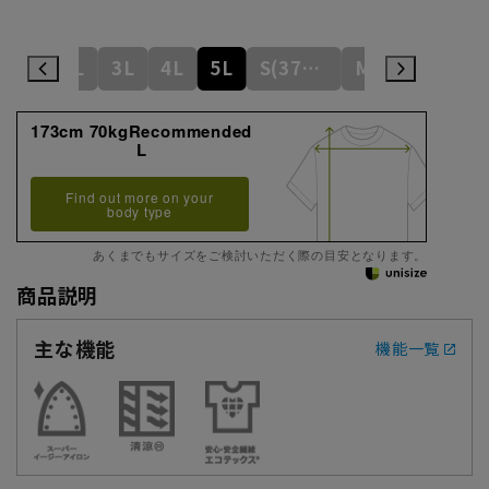
L
LL
3L
4L
5L
S(37cm)
M(39cm)
173cm 70kgRecommended
L
Find out more on your
body type
あくまでもサイズをご検討いただく際の目安となります。
商品説明
主な機能
機能一覧