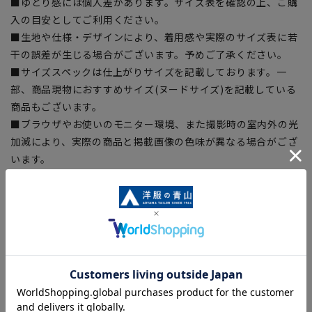
■ゆとり感には個人差があります。サイズ表を確認の上、ご購
入の目安としてご利用ください。
■生地や仕様・デザインにより、着用感や実際のサイズ表に若
干の誤差が生じる場合がございます。予めご了承ください。
■サイズスペックは仕上がりサイズを記載しております。一
部、商品現物におすすめサイズ(ヌードサイズ)を記載している
商品もございます。
■ブラウザやお使いのモニター環境、また撮影時の室内外の光
加減により、実際の商品と掲載画像の色味が異なる場合がござ
います。
■店舗や各モールサイトと商品在庫を共有しております関係
上、ご注文いただいたタイミングにより欠品が発生し、ご注文
を完了できない場合がございます。予めご了承ください。
■お急ぎ発送のご注文につきましても、ご注文のタイミングに
よってはお急ぎ発送サービスを選択できない場合がございま
す。