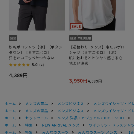
秒乾ポロシャツ【涼】【ボタン
【週替わり_メンズ】冷たいポロ
ダウン】【＃すごポロ】
シャツ【＃すごポロ】【涼】
汗をかいてもべたつかない
肌に触れるとヒンヤリ感じる心
地よい涼感
5.0
（2）
4,389円
3,950円
4,389円
ホーム
メンズの商品
メンズビジネス
メンズワイシャツ・ド
ホーム
メンズの商品
メンズビジネス
メンズワイシャツ・ド
ホーム
セットセール
メンズ 洋品・カジュアル2BUY10%OFF
ホーム
特集
NEW ARRIVAL メンズ
ワイシャツ・ドレスシャ
ホーム
特集
みんなのスーツ
みんなのスーツ メンズ
【