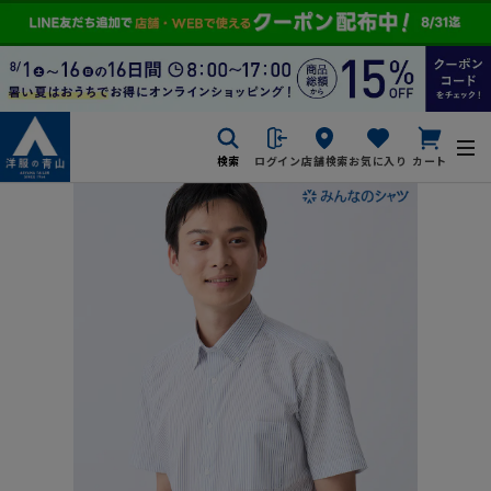
検索
ログイン
店舗検索
お気に入り
カート