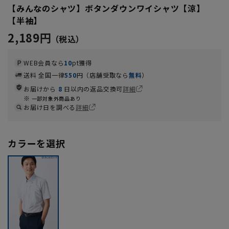
【みんなのシャツ】ボタンダウンワイシャツ【涼】
【半袖】
2,189円
WEB会員なら
10
pt獲得
送料 全国一律
550
円（店舗受取なら
無料
）
お届けから
8
日以内の返品交換可
詳細
一部対象外商品あり
お届け日を調べる
詳細
カラーを選択