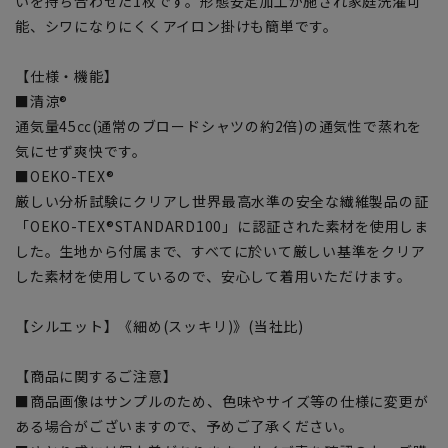
いを持ち合わせた1枚です。形態安定加工が施され家庭洗濯可
能、シワになりにくくアイロン掛けも簡単です。
【仕様・機能】
■清涼®
通気量45㏄(通常のブロードシャツの約2倍)の通気性で蒸れを
気にせず爽快です。
■OEKO-TEX®
厳しい分析試験にクリアし世界最高水準の安全な繊維製品の証
「OEKO-TEX®STANDARD100」に認証された素材を使用しま
した。生地から付属まで、すべてに於いて厳しい基準をクリア
した素材を使用しているので、安心して着用いただけます。
【シルエット】《細め(スッキリ)》(当社比)
【商品に関するご注意】
■商品画像はサンプルのため、色味やサイズ等の仕様に変更が
ある場合がございますので、予めご了承ください。