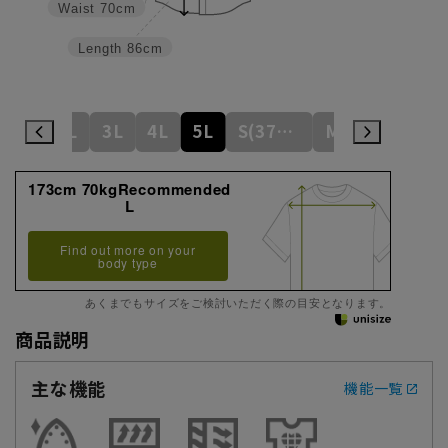
Waist
70cm
Length
86cm
L
LL
3L
4L
5L
S(37cm)
M(39cm)
173cm 70kgRecommended
L
Find out more on your
body type
あくまでもサイズをご検討いただく際の目安となります。
商品説明
主な機能
機能一覧