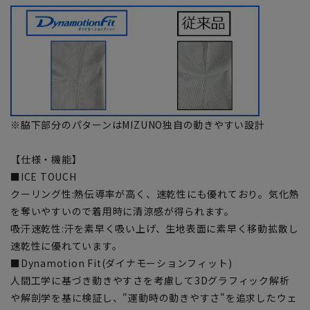
※脇下部分のパターンはMIZUNO独自の動きやすい設計
【仕様・機能】
■ICE TOUCH
クーリング性:熱伝導率が高く、速乾性にも優れており。気化熱
を奪いやすいので着用時に清涼感が得られます。
吸汗速乾性:汗を素早く吸い上げ、生地表面に素早く移動拡散し
速乾性に優れています。
■Dynamotion Fit(ダイナモーションフィット)
人間工学に基づき動きやすさを考慮して3Dグラフィック解析
や解剖学を基に検証し、"運動時の動きやすさ"を追求したウェ