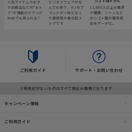
シゴト服ずかん
人気アイテムやおす
ビジネスウェアがな
すめ商品などの“おト
んでも揃う、4つのブ
12,000人以上の業界
ク“が満載のチラシが
ランドが一体となっ
や職種、シーンなど
Webでも見られる！
た新感覚の複合型ス
のシゴト服の着用傾
トアです
向をデータ化。
ご利用ガイド
サポート・お問い合わせ
※税表記がないものはすべて税込み価格となります
キャンペーン情報
ご利用ガイド