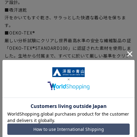
ア設計。
■吸汗速乾
汗をかいてもすぐ乾き、サラっとした快適な着心地を保ちま
す。
■OEKO-TEX®
厳しい分析試験にクリアし世界最高水準の安全な繊維製品の証
「OEKO-TEX®STANDARD100」に認証された素材を使用しま
した。生地から付属まで、すべてに於いて厳しい基準をクリア
した素材を使用しているので、安心して着用いただけます。
【シルエット】《標準》(当社比)
【商品に関するご注意】
■商品画像はサンプルのため、色味やサイズ等の仕様に変更が
ある場合がございますので、予めご了承ください。
■ゆとり感には個人差があります。サイズ表を確認の上、ご購
入の目安としてご利用ください。
■生地や仕様・デザインにより、着用感や実際のサイズ表に若