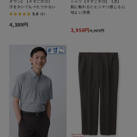
ダウン】【＃すごポロ】
シャツ【＃すごポロ】【涼】
汗をかいてもべたつかない
肌に触れるとヒンヤリ感じる心
地よい涼感
5.0
（2）
4,389円
3,950円
4,389円