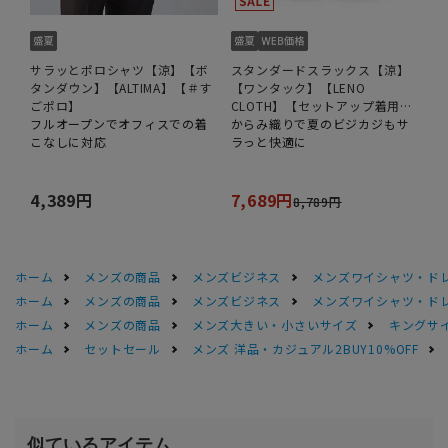
サラッとポロシャツ【涼】【ボ
スタンダードスラックス【涼】
タンダウン】【ALTIMA】【＃す
【ワンタック】【LENO
ごポロ】
CLOTH】【セットアップ着用
フルオープンでオフィスでの着
可】【裾上げ済み】
からみ織りで夏のビジカジもサ
こなしに対応
ラっと快適に
4,389円
7,689円
8,789円
ホーム
メンズの商品
メンズビジネス
メンズワイシャツ・ド
ホーム
メンズの商品
メンズビジネス
メンズワイシャツ・ド
ホーム
メンズの商品
メンズ大きい・小さいサイズ
キングサイ
ホーム
セットセール
メンズ 洋品・カジュアル2BUY10%OFF