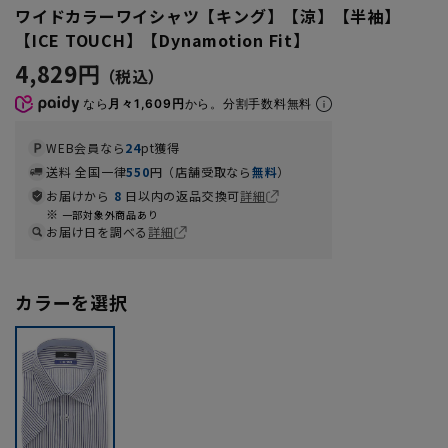
ワイドカラーワイシャツ【キング】【涼】【半袖】
【ICE TOUCH】【Dynamotion Fit】
4,829円
なら
月々1,609円
から。分割手数料無料
WEB会員なら
24
pt獲得
送料 全国一律
550
円（店舗受取なら
無料
）
お届けから
8
日以内の返品交換可
詳細
一部対象外商品あり
お届け日を調べる
詳細
カラーを選択