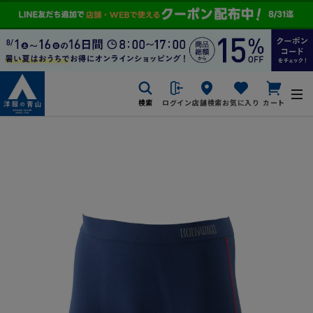
検索
ログイン
店舗検索
お気に入り
カート