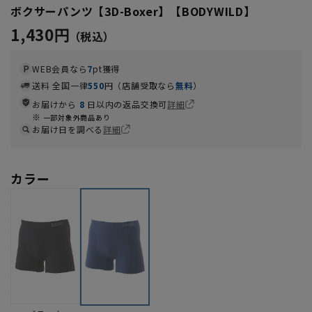
ボクサーパンツ【3D-Boxer】【BODYWILD】
1,430円
WEB会員なら
7
pt獲得
送料 全国一律
550
円（店舗受取なら
無料
）
お届けから
8
日以内の返品交換可
詳細
一部対象外商品あり
お届け日を調べる
詳細
カラー