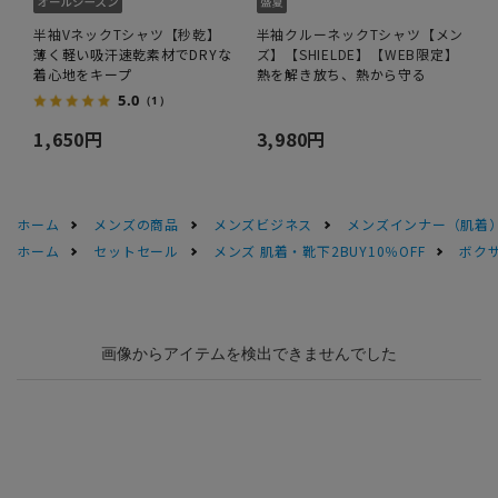
半袖VネックTシャツ【秒乾】
半袖クルーネックTシャツ【メン
薄く軽い吸汗速乾素材でDRYな
ズ】【SHIELDE】【WEB限定】
着心地をキープ
熱を解き放ち、熱から守る
5.0
（1）
1,650円
3,980円
ホーム
メンズの商品
メンズビジネス
メンズインナー（肌着
ホーム
セットセール
メンズ 肌着・靴下2BUY10％OFF
ボクサ