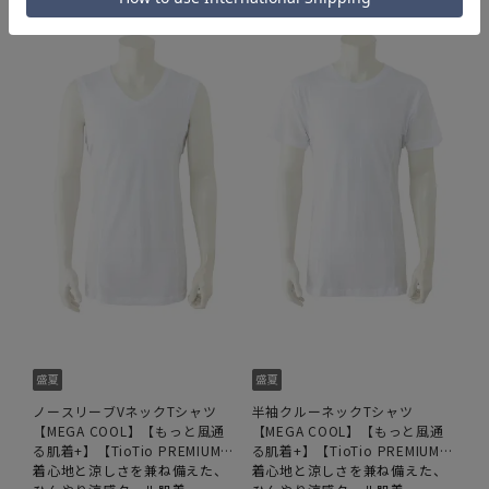
ノースリーブVネックTシャツ
半袖クルーネックTシャツ
【MEGA COOL】【もっと風通
【MEGA COOL】【もっと風通
る肌着+】【TioTio PREMIUM】
る肌着+】【TioTio PREMIUM】
【涼】
着心地と涼しさを兼ね備えた、
【涼】
着心地と涼しさを兼ね備えた、