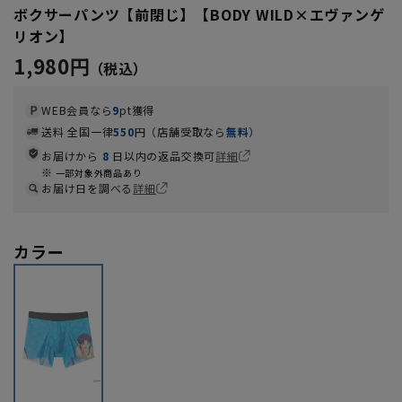
ボクサーパンツ【前閉じ】【BODY WILD×エヴァンゲ
リオン】
1,980円
WEB会員なら
9
pt獲得
送料 全国一律
550
円（店舗受取なら
無料
）
お届けから
8
日以内の返品交換可
詳細
一部対象外商品あり
お届け日を調べる
詳細
カラー