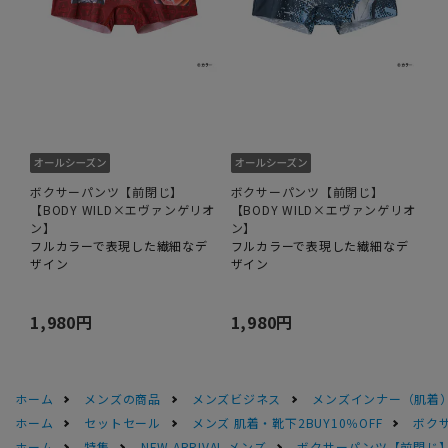
ボクサーパンツ【前閉じ】
ボクサーパンツ【前閉じ】
【BODY WILD×エヴァンゲリオ
【BODY WILD×エヴァンゲリオ
ン】
ン】
フルカラーで表現した繊細なデ
フルカラーで表現した繊細なデ
ザイン
ザイン
1,980円
1,980円
ホーム
メンズの商品
メンズビジネス
メンズインナー（肌着
ホーム
セットセール
メンズ 肌着・靴下2BUY10％OFF
ボクサ
ホーム
特集
NEW ARRIVAL メンズ
ボクサーパンツ【前閉じ】【