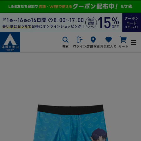
検索
ログイン
店舗検索
お気に入り
カート