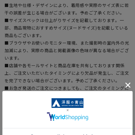
■生地や仕様・デザインにより、着用感や実際のサイズ表に若
干の誤差が生じる場合がございます。予めご了承ください。
■サイズスペックは仕上がりサイズを記載しております。一
部、商品現物におすすめサイズ(ヌードサイズ)を記載している
商品もございます。
■ブラウザやお使いのモニター環境、また撮影時の室内外の光
加減により、実際の商品と掲載画像の色味が異なる場合がござ
います。
■店舗や各モールサイトと商品在庫を共有しております関係
上、ご注文いただいたタイミングにより欠品が発生し、ご注文
を完了できない場合がございます。予めご了承ください。
■お急ぎ発送のご注文につきましても、ご注文のタイミングに
よってはお急ぎ発送サービスを選択できない場合がございま
す。