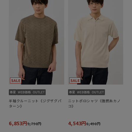
半袖クルーニット《ジグザグパ
ニットポロシャツ《強撚糸カノ
ターン》
コ》
6,853円
4,543円
9,790円
6,490円