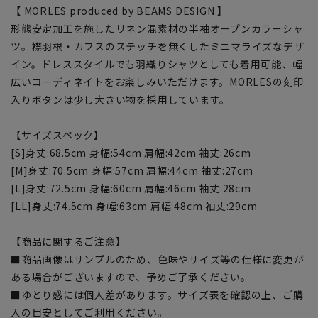
【 MORLES produced by BEAMS DESIGN 】
形態安定加工を施したリネン混素材の半袖オープンカラーシャ
ツ。襟羽根・カフスのステッチを無くしたミニマライズなデザ
イン。ドレススタイルでも羽織りシャツとしても着用可能、幅
広いコーディネイトをお楽しみいただけます。MORLESの刻印
入りボタンは少し大きい物を採用しています。
【サイズスペック】
[S]身丈:68.5cm 身幅:54cm 肩幅:42cm 袖丈:26cm
[M]身丈:70.5cm 身幅:57cm 肩幅:44cm 袖丈:27cm
[L]身丈:72.5cm 身幅:60cm 肩幅:46cm 袖丈:28cm
[LL]身丈:74.5cm 身幅:63cm 肩幅:48cm 袖丈:29cm
【商品に関するご注意】
■商品画像はサンプルのため、色味やサイズ等の仕様に変更が
ある場合がございますので、予めご了承ください。
■ゆとり感には個人差があります。サイズ表を確認の上、ご購
入の目安としてご利用ください。