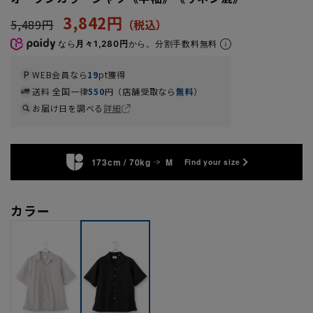
3,842円
5,489円
なら
月々1,280円
から。分割手数料無料
WEB会員なら
19
pt獲得
送料 全国一律
550
円（店舗受取なら
無料
）
お届け日を調べる
詳細
173cm / 70kg
M
Find your size
カラー