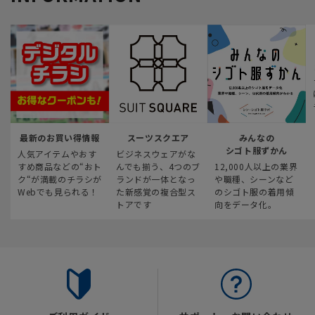
最新のお買い得情報
スーツスクエア
みんなの
シゴト服ずかん
人気アイテムやおす
ビジネスウェアがな
すめ商品などの“おト
んでも揃う、4つのブ
12,000人以上の業界
ク“が満載のチラシが
ランドが一体となっ
や職種、シーンなど
Webでも見られる！
た新感覚の複合型ス
のシゴト服の着用傾
トアです
向をデータ化。