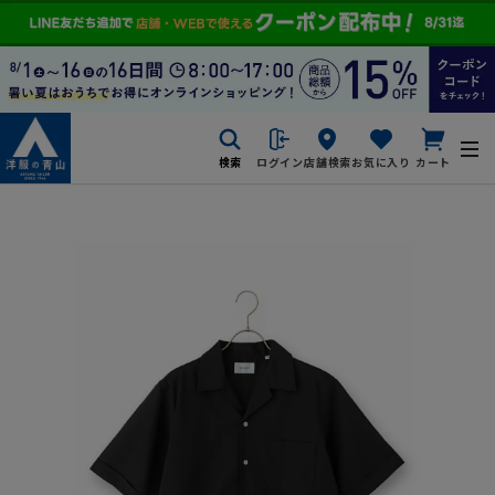
検索
ログイン
店舗検索
お気に入り
カート