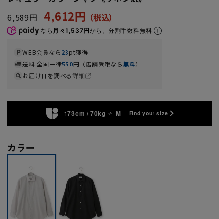
4,612円
6,589円
なら
月々1,537円
から。分割手数料無料
WEB会員なら
23
pt獲得
送料 全国一律
550
円（店舗受取なら
無料
）
お届け日を調べる
詳細
173cm / 70kg
M
Find your size
カラー