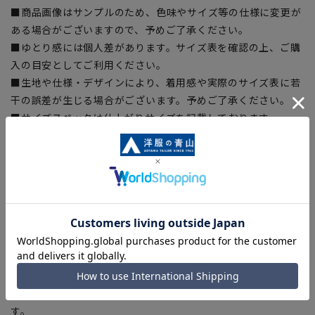
■商品画像はサンプルのため、色味やサイズ等の仕様に変更が
ある場合がございますので、予めご了承ください。
■ゆとり感には個人差があります。サイズ表を確認の上、ご購
入の目安としてご利用ください。
■生地や仕様・デザインにより、着用感や実際のサイズ表に若
干の誤差が生じる場合がございます。予めご了承ください。
■サイズスペックは仕上がりサイズを記載しております。一
部、商品現物におすすめサイズ(ヌードサイズ)を記載している
商品もございます。
■ブラウザやお使いのモニター環境、また撮影時の室内外の光
加減により、実際の商品と掲載画像の色味が異なる場合がござ
います。
■店舗や各モールサイトと商品在庫を共有しております関係
上、ご注文いただいたタイミングにより欠品が発生し、ご注文
を完了できない場合がございます。予めご了承ください。
■お急ぎ発送のご注文につきましても、ご注文のタイミングに
よってはお急ぎ発送サービスを選択できない場合がございま
す。