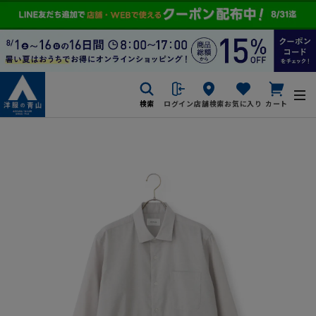
検索
ログイン
店舗検索
お気に入り
カート