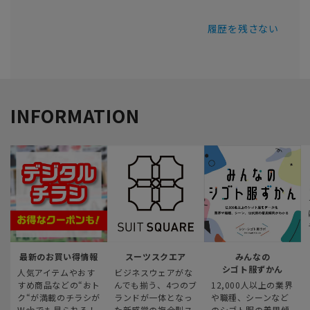
履歴を残さない
INFORMATION
最新のお買い得情報
スーツスクエア
みんなの
シゴト服ずかん
人気アイテムやおす
ビジネスウェアがな
すめ商品などの“おト
んでも揃う、4つのブ
12,000人以上の業界
ク“が満載のチラシが
ランドが一体となっ
や職種、シーンなど
Webでも見られる！
た新感覚の複合型ス
のシゴト服の着用傾