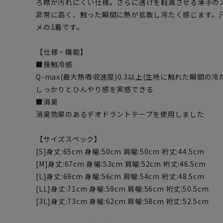
ろ襟が汚れにくい仕様。さらに透けを軽減させる薄手の
非常に高く、触った瞬間に熱が拡散し冷たく感じます。
メの1着です。
【仕様・機能】
■接触冷感
Q-max(最大熱吸収速度)0.3以上(生地に触れた瞬間の冷
しっかりとひんやり感を実感できる
■消臭
消臭効果のあるデオドラントテープを使用しました
【サイズスペック】
[S]身丈:65cm 身幅:50cm 肩幅:50cm 裄丈:44.5cm
[M]身丈:67cm 身幅:53cm 肩幅:52cm 裄丈:46.5cm
[L]身丈:69cm 身幅:56cm 肩幅:54cm 裄丈:48.5cm
[LL]身丈:71cm 身幅:59cm 肩幅:56cm 裄丈:50.5cm
[3L]身丈:73cm 身幅:62cm 肩幅:58cm 裄丈:52.5cm