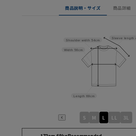
商品説明・サイズ
商品詳細
Sleeve length
Shoulder width
54cm
Width
56cm
Length
69cm
S
M
L
LL
3L
172cm 69kgRecommended