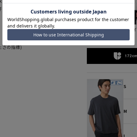
メッシュ裏地を採用、熱伝導率が
汗じみも抑え汗ばむ季節にオスス
ブラック
ホワ
たさの指標)
172cm
S
M
L