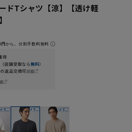
ードTシャツ【涼】【透け軽
】
3円
から。分割手数料無料
獲得
円（店舗受取なら
無料
）
の返品交換可
詳細
細