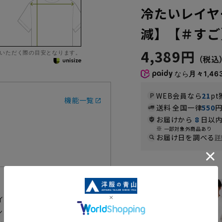
冷たいレイヤ
減】【＃すご
4,389円
いただく際の目安となります。
なら
月々1,46
WEB会員なら
21
pt
機能一覧
送料 全国一律
550
お届けから
8
日以内
一部対象外商品あり
お届け日を調べる
詳
カラー
イヤードTシャツです。従来のク
ンに着用しても納まりが良く、後