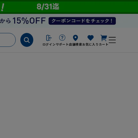
ログイン
サポート
店舗検索
お気に入り
カート