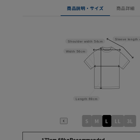
商品説明・サイズ
商品詳細
Sleeve length
Shoulder width
54cm
Width
56cm
Length
69cm
S
M
L
LL
3L
172cm 69kgRecommended