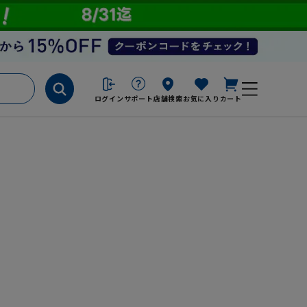
ログイン
サポート
店舗検索
お気に入り
カート