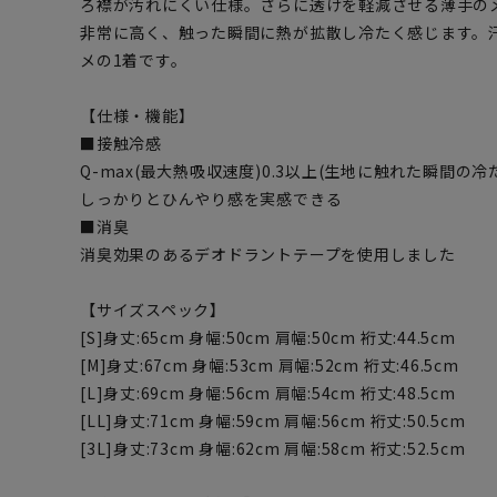
ろ襟が汚れにくい仕様。さらに透けを軽減させる薄手の
非常に高く、触った瞬間に熱が拡散し冷たく感じます。
メの1着です。
【仕様・機能】
■接触冷感
Q-max(最大熱吸収速度)0.3以上(生地に触れた瞬間の冷
しっかりとひんやり感を実感できる
■消臭
消臭効果のあるデオドラントテープを使用しました
【サイズスペック】
[S]身丈:65cm 身幅:50cm 肩幅:50cm 裄丈:44.5cm
[M]身丈:67cm 身幅:53cm 肩幅:52cm 裄丈:46.5cm
[L]身丈:69cm 身幅:56cm 肩幅:54cm 裄丈:48.5cm
[LL]身丈:71cm 身幅:59cm 肩幅:56cm 裄丈:50.5cm
[3L]身丈:73cm 身幅:62cm 肩幅:58cm 裄丈:52.5cm