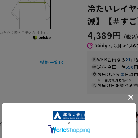
冷たいレイヤ
減】【＃すご
4,389円
いただく際の目安となります。
なら
月々1,46
WEB会員なら
21
pt
機能一覧
送料 全国一律
550
お届けから
8
日以内
一部対象外商品あり
お届け日を調べる
詳
カラー
イヤードTシャツです。従来のク
ンに着用しても納まりが良く、後