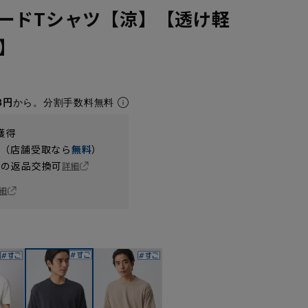
ードTシャツ【涼】【透け軽
】
3円
から。分割手数料無料
獲得
円（店舗受取なら
無料
）
の返品交換可
詳細
細