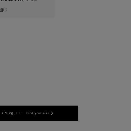
細
 / 70kg
L
Find your size