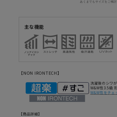
あくまでもサイズをご検討
主な機能
【NON IRONTECH】
洗濯後のシワ
W&W性3.5級
W&W性をチェ
【商品詳細】