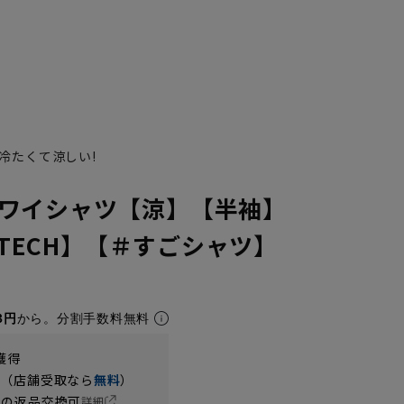
冷たくて涼しい!
ワイシャツ【涼】【半袖】
ONTECH】【＃すごシャツ】
3円
から。分割手数料無料
獲得
円（店舗受取なら
無料
）
の返品交換可
詳細