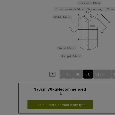
Neck size
49cm
Sleeve length
25cm
Shoulder width
56cm
Width
70cm
Waist
70cm
Length
86cm
S
M
L
LL
3L
4L
5L
S(37cm)
173cm 70kgRecommended
L
Find out more on your body type