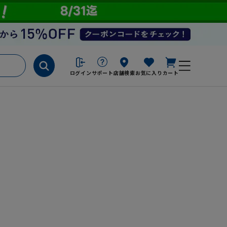
ログイン
サポート
店舗検索
お気に入り
カート