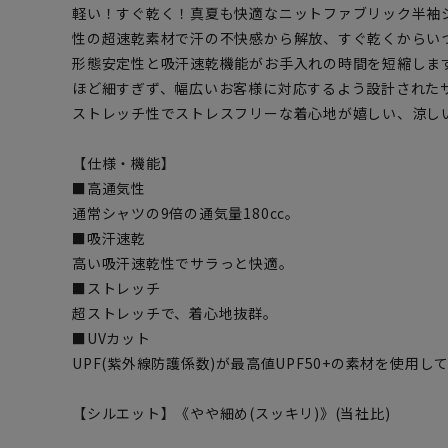
軽い！すぐ乾く！真夏も快適なニットファブリック半袖
性の超速乾素材で汗の不快感から解放、すぐ乾くからい
形態安定性と吸汗速乾機能がお手入れの時間を短縮しま
ほど細すぎず、幅広いお客様に対応するよう設計された
ストレッチ性でストレスフリーな着心地が嬉しい、涼し
【仕様・機能】
■高通気性
通常シャツの9倍の通気量180cc。
■吸汗速乾
高い吸汗速乾性でサラっと快適。
■ストレッチ
超ストレッチで、着心地抜群。
■UVカット
UPF(紫外線防護係数)が最高値UPF50+の素材を使用し
【シルエット】《やや細め(スッキリ)》(当社比)