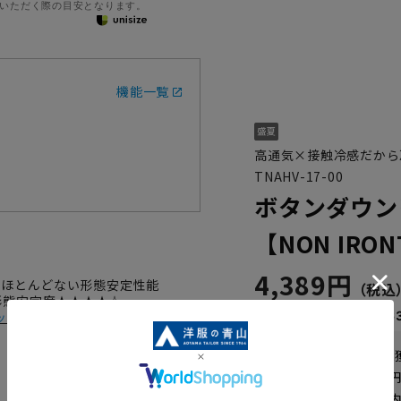
いただく際の目安となります。
機能一覧
高通気×接触冷感だから
TNAHV-17-00
ボタンダウン
【NON IR
4,389円
がほとんどない形態安定性能
 形態安定度★★★★☆
なら
月々1,46
ック
WEB会員なら
21
pt
送料 全国一律
550
お届けから
8
日以内