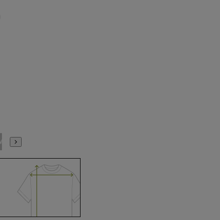
M(39cm)
L(41cm)
LL(43cm)
3L(45cm)
4L(47cm)
5L(49cm)