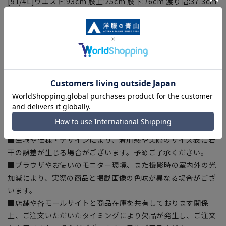
[91/4L]ウエスト:93cm 股上:25cm 股下:76cm 渡り幅:37.3cm
裾幅:19.8cm
【商品に関するご注意】
■商品画像はサンプルのため、色味やサイズ等の仕様に変更が
ある場合がございますので、予めご了承ください。
■サイズスペックは仕上がりサイズを記載しております。一
部、商品現物におすすめサイズ(ヌードサイズ)を記載している
商品もございます。
■ゆとり感には個人差があります。サイズ表を確認の上、ご購
入の目安としてご利用ください。
■生地や仕様・デザインにより、着用感や実際のサイズ表に若
干の誤差が生じる場合がございます。予めご了承ください。
■ブラウザやお使いのモニター環境、また撮影時の室内外の光
加減により、実際の商品と掲載画像の色味が異なる場合がござ
います。
■店舗や各モールサイトと商品在庫を共有しております関係
上、ご注文いただいたタイミングにより欠品が発生し、ご注文