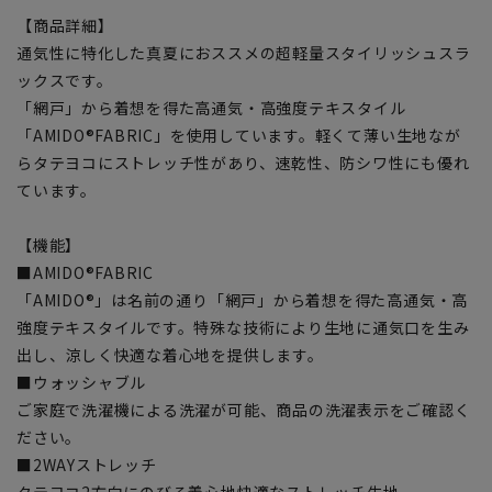
【商品詳細】
通気性に特化した真夏におススメの超軽量スタイリッシュスラ
ックスです。
「網戸」から着想を得た高通気・高強度テキスタイル
「AMIDO®FABRIC」を使用しています。軽くて薄い生地なが
らタテヨコにストレッチ性があり、速乾性、防シワ性にも優れ
ています。
【機能】
■AMIDO®FABRIC
「AMIDO®」は名前の通り「網戸」から着想を得た高通気・高
強度テキスタイルです。特殊な技術により生地に通気口を生み
出し、涼しく快適な着心地を提供します。
■ウォッシャブル
ご家庭で洗濯機による洗濯が可能、商品の洗濯表示をご確認く
ださい。
■2WAYストレッチ
タテヨコ2方向にのびる着心地快適なストレッチ生地。