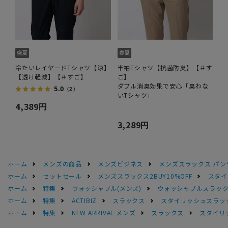
冷たいレイヤードTシャツ【涼】
半袖Tシャツ【抗菌防臭】【＃す
【透け軽減】【＃すご】
ご】
ダブル消臭効果で安心「臭わな
5.0
（2）
いTシャツ」
4,389円
3,289円
ホーム
メンズの商品
メンズビジネス
メンズスラックス パン
ホーム
セットセール
メンズスラックス2BUY10%OFF
スタイ
ホーム
特集
ウォッシャブル(メンズ)
ウォッシャブルスラック
ホーム
特集
ACTIBIZ
スラックス
スタイリッシュスラック
ホーム
特集
NEW ARRIVAL メンズ
スラックス
スタイリ