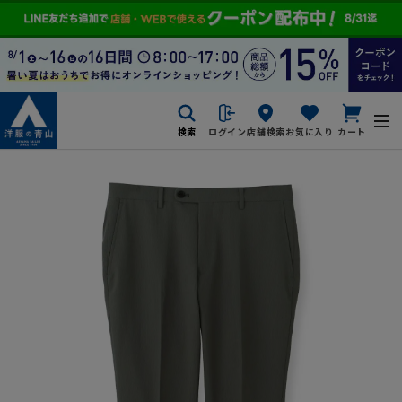
検索
ログイン
店舗検索
お気に入り
カート