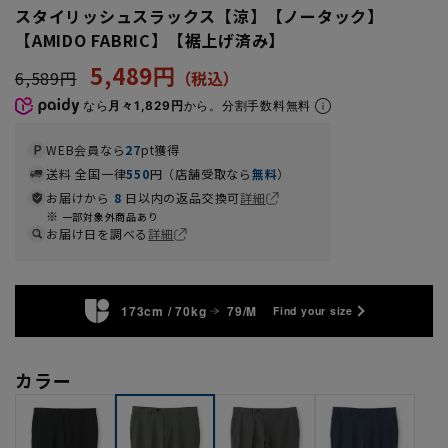
スタイリッシュスラックス【涼】【ノータック】
【AMIDO FABRIC】【裾上げ済み】
5,489円
6,589円
なら
月々1,829円
から。分割手数料無料
WEB会員なら
27
pt獲得
送料 全国一律
550
円（店舗受取なら
無料
）
お届けから
8
日以内の返品交換可
詳細
一部対象外商品あり
お届け日を調べる
詳細
173cm / 70kg
79/M
Find your size
カラー