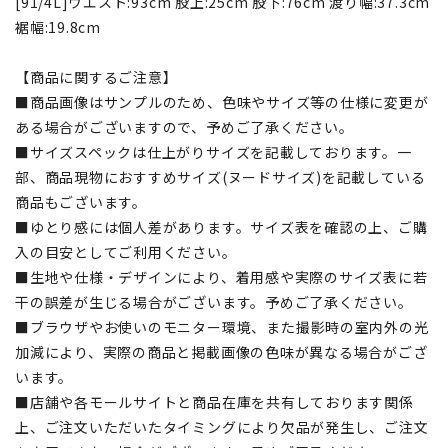
[91/4L]ウエスト:93cm 股上:25cm 股下:76cm 渡り幅:37.3cm
裾幅:19.8cm
【商品に関するご注意】
■商品画像はサンプルのため、色味やサイズ等の仕様に変更が
ある場合がございますので、予めご了承ください。
■サイズスペックは仕上がりサイズを記載しております。一
部、商品現物におすすめサイズ(ヌードサイズ)を記載している
商品もございます。
■ゆとり感には個人差があります。サイズ表を確認の上、ご購
入の目安としてご利用ください。
■生地や仕様・デザインにより、着用感や実際のサイズ表に若
干の誤差が生じる場合がございます。予めご了承ください。
■ブラウザやお使いのモニター環境、また撮影時の室内外の光
加減により、実際の商品と掲載画像の色味が異なる場合がござ
います。
■店舗や各モールサイトと商品在庫を共有しております関係
上、ご注文いただいたタイミングにより欠品が発生し、ご注文