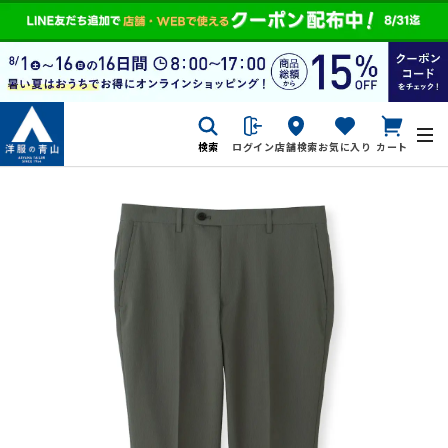
検索
ログイン
店舗検索
お気に入り
カート