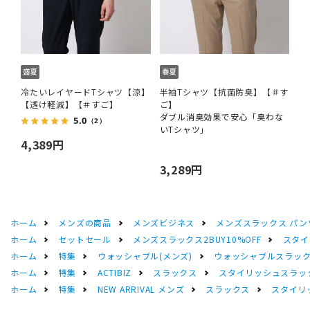
冷たいレイヤードTシャツ【涼】
半袖Tシャツ【抗菌防臭】【＃す
【透け軽減】【＃すご】
ご】
ダブル消臭効果で安心「臭わな
5.0
（2）
いTシャツ」
4,389円
3,289円
ホーム
メンズの商品
メンズビジネス
メンズスラックス パン
ホーム
セットセール
メンズスラックス2BUY10%OFF
スタイ
ホーム
特集
ウォッシャブル(メンズ)
ウォッシャブルスラック
ホーム
特集
ACTIBIZ
スラックス
スタイリッシュスラック
ホーム
特集
NEW ARRIVAL メンズ
スラックス
スタイリ