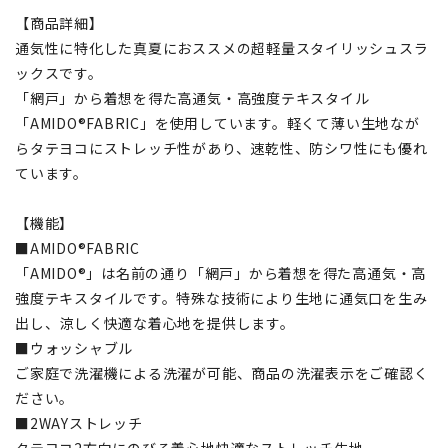
【商品詳細】
通気性に特化した真夏におススメの超軽量スタイリッシュスラ
ックスです。
「網戸」から着想を得た高通気・高強度テキスタイル
「AMIDO®FABRIC」を使用しています。軽くて薄い生地なが
らタテヨコにストレッチ性があり、速乾性、防シワ性にも優れ
ています。
【機能】
■AMIDO®FABRIC
「AMIDO®」は名前の通り「網戸」から着想を得た高通気・高
強度テキスタイルです。特殊な技術により生地に通気口を生み
出し、涼しく快適な着心地を提供します。
■ウォッシャブル
ご家庭で洗濯機による洗濯が可能、商品の洗濯表示をご確認く
ださい。
■2WAYストレッチ
タテヨコ2方向にのびる着心地快適なストレッチ生地。