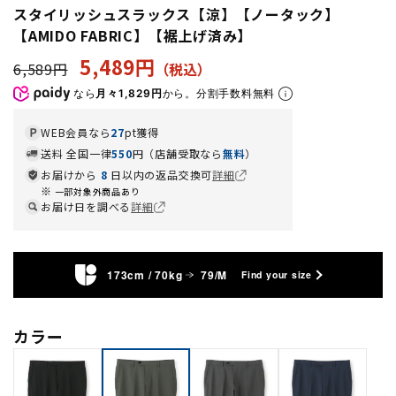
スタイリッシュスラックス【涼】【ノータック】
【AMIDO FABRIC】【裾上げ済み】
5,489円
6,589円
なら
月々1,829円
から。分割手数料無料
WEB会員なら
27
pt獲得
送料 全国一律
550
円（店舗受取なら
無料
）
お届けから
8
日以内の返品交換可
詳細
一部対象外商品あり
お届け日を調べる
詳細
173cm / 70kg
79/M
Find your size
カラー