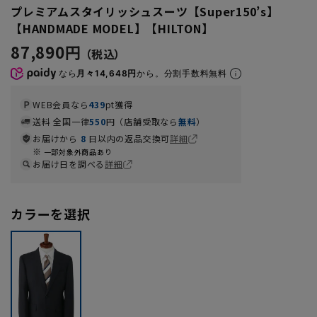
プレミアムスタイリッシュスーツ【Super150’s】
【HANDMADE MODEL】【HILTON】
87,890円
なら
月々14,648円
から。分割手数料無料
WEB会員なら
439
pt獲得
送料 全国一律
550
円（店舗受取なら
無料
）
お届けから
8
日以内の返品交換可
詳細
一部対象外商品あり
お届け日を調べる
詳細
カラーを選択