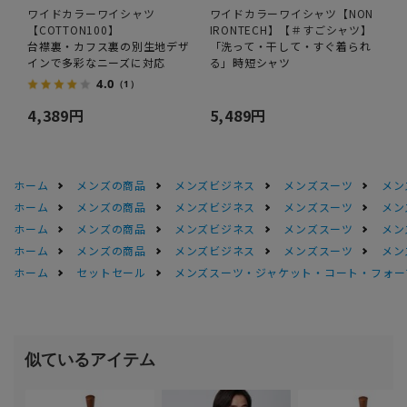
ワイドカラーワイシャツ
ワイドカラーワイシャツ【NON
【COTTON100】
IRONTECH】【＃すごシャツ】
台襟裏・カフス裏の別生地デザ
「洗って・干して・すぐ着られ
インで多彩なニーズに対応
る」時短シャツ
4.0
（1）
4,389円
5,489円
ホーム
メンズの商品
メンズビジネス
メンズスーツ
メン
ホーム
メンズの商品
メンズビジネス
メンズスーツ
メン
ホーム
メンズの商品
メンズビジネス
メンズスーツ
メン
ホーム
メンズの商品
メンズビジネス
メンズスーツ
メン
ホーム
セットセール
メンズスーツ・ジャケット・コート・フォーマル