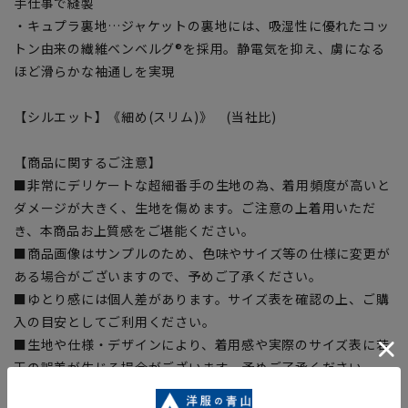
手仕事で縫製
・キュプラ裏地…ジャケットの裏地には、吸湿性に優れたコッ
トン由来の繊維ベンベルグ®を採用。静電気を抑え、虜になる
ほど滑らかな袖通しを実現
【シルエット】《細め(スリム)》 (当社比)
【商品に関するご注意】
■非常にデリケートな超細番手の生地の為、着用頻度が高いと
ダメージが大きく、生地を傷めます。ご注意の上着用いただ
き、本商品お上質感をご堪能ください。
■商品画像はサンプルのため、色味やサイズ等の仕様に変更が
ある場合がございますので、予めご了承ください。
■ゆとり感には個人差があります。サイズ表を確認の上、ご購
入の目安としてご利用ください。
■生地や仕様・デザインにより、着用感や実際のサイズ表に若
干の誤差が生じる場合がございます。予めご了承ください。
■サイズスペックは仕上がりサイズを記載しております。一