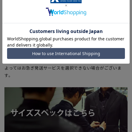
部、商品現物におすすめサイズ(ヌードサイズ)を記載している
商品もございます。
■ブラウザやお使いのモニター環境、また撮影時の室内外の光
加減により、実際の商品と掲載画像の色味が異なる場合がござ
います。
■店舗や各モールサイトと商品在庫を共有しております関係
上、ご注文いただいたタイミングにより欠品が発生し、ご注文
を完了できない場合がございます。予めご了承ください。
■お急ぎ発送のご注文につきましても、ご注文のタイミングに
よってはお急ぎ発送サービスを選択できない場合がございま
す。