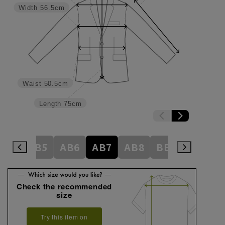
Width
56.5cm
Waist
50.5cm
Length
75cm
AB4
AB5
AB6
AB7
AB8
BE3
BE4
Check the recommended
size
Try this item on