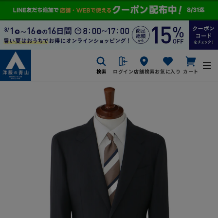
検索
ログイン
店舗検索
お気に入り
カート