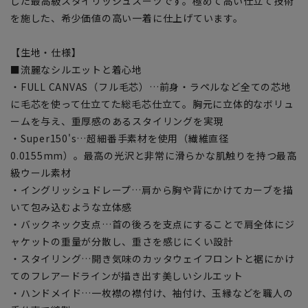
した最高級スタイリッシュスーツです。極めて高い仕立て技術
を施した、希少価値の高い一着に仕上げています。
【生地・仕様】
■流麗なシルエットと着心地
・FULL CANVAS（フル毛芯）…前身・ラペルなど全ての芯地
に毛芯を使って仕立てた総毛芯仕立て。胸元に立体的なボリュ
ームを与え、重厚感のあるスタイリングを実現
・Super150's…超細番手素材を使用（繊維直径
0.0155mm）。最高の光沢と非常に滑らかな肌触りを持つ最高
級ウール素材
・イングリッシュドレープ…肩から胸や背にかけてカーブを描
いて包み込むような立体感
・バックネック支点…首の後ろを支点にすることで肩全体にジ
ャケットの重量が分散し、重さを感じにくい設計
・スタイリング…開き気味のカッタウェイフロントと裾にかけ
てのフレアードラインが描き出す美しいシルエット
・ハンドメイド…一枚襟の襟付け、袖付け、玉縁などを職人の