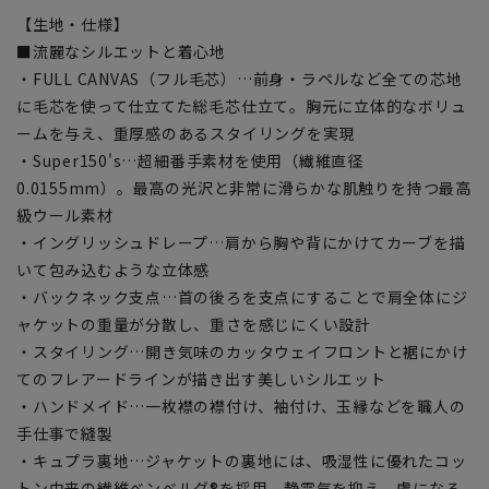
【生地・仕様】
■流麗なシルエットと着心地
・FULL CANVAS（フル毛芯）…前身・ラペルなど全ての芯地
に毛芯を使って仕立てた総毛芯仕立て。胸元に立体的なボリュ
ームを与え、重厚感のあるスタイリングを実現
・Super150's…超細番手素材を使用（繊維直径
0.0155mm）。最高の光沢と非常に滑らかな肌触りを持つ最高
級ウール素材
・イングリッシュドレープ…肩から胸や背にかけてカーブを描
いて包み込むような立体感
・バックネック支点…首の後ろを支点にすることで肩全体にジ
ャケットの重量が分散し、重さを感じにくい設計
・スタイリング…開き気味のカッタウェイフロントと裾にかけ
てのフレアードラインが描き出す美しいシルエット
・ハンドメイド…一枚襟の襟付け、袖付け、玉縁などを職人の
手仕事で縫製
・キュプラ裏地…ジャケットの裏地には、吸湿性に優れたコッ
トン由来の繊維ベンベルグ®を採用。静電気を抑え、虜になる