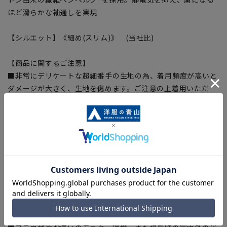
ほど滑らかな袖通しを実現
【シルエット】《細め(スリム)》 (当社比)
【商品に関するご注意】
■非常にデリケートな超細番手の生地の為、着用頻度が高いと
ダメージが大きく、生地を傷めます。ご注意の上着用いただ
き、本商品お上質感をご堪能ください。
■商品画像はサンプルのため、色味やサイズ等の仕様に変更が
ある場合がございますので、予めご了承ください。
■ゆとり感には個人差があります。サイズ表を確認の上、ご購
入の目安としてご利用ください。
■生地や仕様・デザインにより、着用感や実際のサイズ表に若
干の誤差が生じる場合がございます。予めご了承ください。
■サイズスペックは仕上がりサイズを記載しております。一
部、商品現物におすすめサイズ(ヌードサイズ)を記載している
商品もございます。