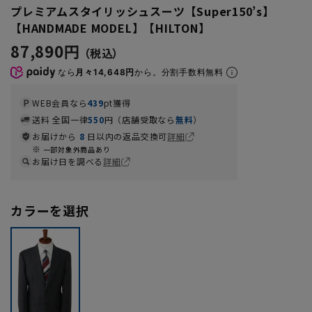
プレミアムスタイリッシュスーツ【Super150’s】
【HANDMADE MODEL】【HILTON】
87,890円
なら
月々14,648円
から。分割手数料無料
WEB会員なら
439
pt獲得
送料 全国一律
550
円（店舗受取なら
無料
）
お届けから
8
日以内の返品交換可
詳細
一部対象外商品あり
お届け日を調べる
詳細
カラーを選択