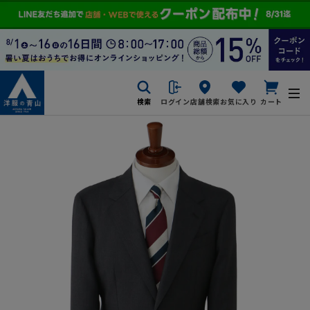
検索
ログイン
店舗検索
お気に入り
カート