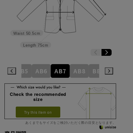
Waist
50.5cm
Length
75cm
AB4
AB5
AB6
AB7
AB8
BE3
BE4
Check the recommended
size
Try this item on
あくまでもサイズをご検討いただく際の目安となります。