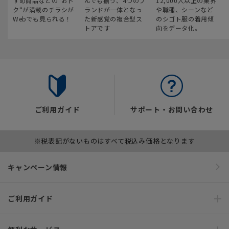
すめ商品などの“おト
んでも揃う、4つのブ
12,000人以上の業界
ク“が満載のチラシが
ランドが一体となっ
や職種、シーンなど
Webでも見られる！
た新感覚の複合型ス
のシゴト服の着用傾
トアです
向をデータ化。
ご利用ガイド
サポート・お問い合わせ
※税表記がないものはすべて税込み価格となります
キャンペーン情報
ご利用ガイド