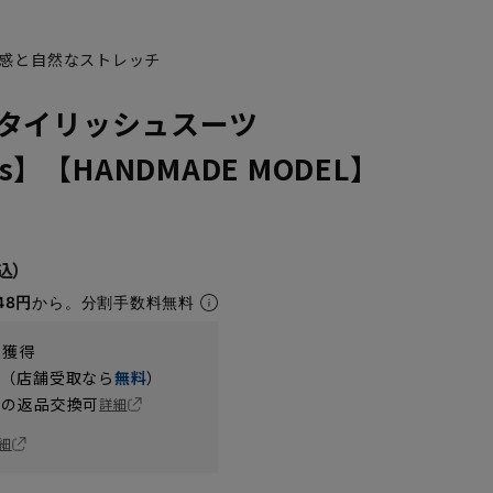
感と自然なストレッチ
タイリッシュスーツ
’s】【HANDMADE MODEL】
48円
から。分割手数料無料
t獲得
円（店舗受取なら
無料
）
の返品交換可
詳細
細