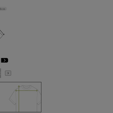
3cm
E3
BE4
BE5
BE6
BE7
BE8
YA4
YA5
YA6