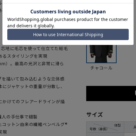
ルエットを追求した最高級スタイ
カラー
希少価値の高い一着に仕上げてい
ての芯地に毛芯を使って仕立てた総毛
あるスタイリングを実現
55mm）。最高の光沢と非常に滑ら
チャコール
ブを描いて包み込むような立体感
体にジャケットの重量が分散し、
にかけてのフレアードラインが描
サイズ
職人の手仕事で縫製
たコットン由来の繊維ベンベルグ®
体型
号数（身長）
実現