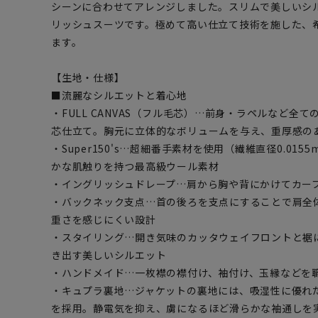
シーンに合わせてアレンジしました。スリムで美しいシ
リッシュスーツです。極めて高い仕立て技術を施した、
ます。
【生地・仕様】
■流麗なシルエットと着心地
・FULL CANVAS（フル毛芯）…前身・ラペルなど全
芯仕立て。胸元に立体的なボリュームを与え、重厚感の
・Super150's…超細番手素材を使用（繊維直径0.01
かな肌触りを持つ最高級ウール素材
・イングリッシュドレープ…肩から胸や背にかけてカー
・バックネック支点…首の後ろを支点にすることで肩全
重さを感じにくい設計
・スタイリング…開き気味のカッタウェイフロントと裾
き出す美しいシルエット
・ハンドメイド…一枚襟の襟付け、袖付け、玉縁などを
・キュプラ裏地…ジャケットの裏地には、吸湿性に優れ
を採用。静電気を抑え、虜になるほど滑らかな袖通しを