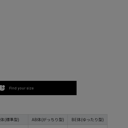
Find your size
A体(標準型)
AB体(がっちり型)
BE体(ゆったり型)