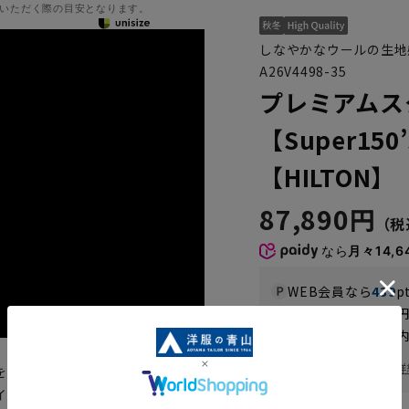
いただく際の目安となります。
しなやかなウールの生地
A26V4498-35
プレミアムス
【Super150
【HILTON】
87,890円
なら
月々14,6
WEB会員なら
439
p
送料 全国一律
550
お届けから
8
日以内
一部対象外商品あり
お届け日を調べる
詳
を超えたハンドメイドの縫製技術
イルを融合させ、日本のビジネス