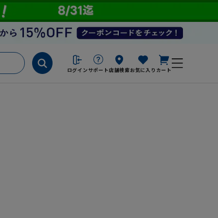
ログイン
サポート
店舗検索
お気に入り
カート