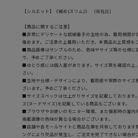
【シルエット】《細め(スリム)》 (当社比)
【商品に関するご注意】
■非常にデリケートな超細番手の生地の為、着用頻度が
傷めます。ご注意の上着用いただき、本商品お上質感を
■商品画像はサンプルのため、色味やサイズ等の仕様に
で、予めご了承ください。
■ゆとり感には個人差があります。サイズ表を確認の上
さい。
■生地や仕様・デザインにより、着用感や実際のサイズ
ざいます。予めご了承ください。
■サイズスペックは仕上がりサイズを記載しております
ズ(ヌードサイズ)を記載している商品もございます。
■ブラウザやお使いのモニター環境、また撮影時の室内
掲載画像の色味が異なる場合がございます。
■店舗や各モールサイトと商品在庫を共有しております
ングにより欠品が発生し、ご注文を完了できない場合が