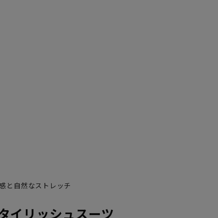
YA7
YA8
感と自然なストレッチ
タイリッシュスーツ