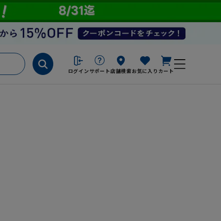
ログイン
サポート
店舗検索
お気に入り
カート