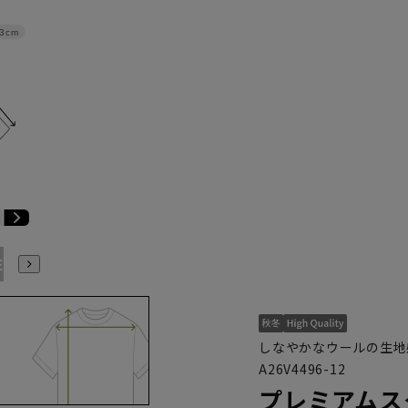
3cm
E3
BE4
BE5
BE6
BE7
BE8
YA4
YA5
YA6
しなやかなウールの生地
A26V4496-12
プレミアムス