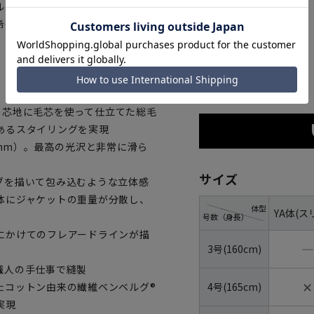
ルエットを追求した最高級スタイ
希少価値の高い一着に仕上げてい
ネイビー
ての芯地に毛芯を使って仕立てた総毛
あるスタイリングを実現
55mm）。最高の光沢と非常に滑ら
サイズ
ブを描いて包み込むような立体感
体にジャケットの重量が分散し、
体型
YA体(ス
号数（身長）
にかけてのフレアードラインが描
―
3号(160cm)
職人の手仕事で縫製
✕
4号(165cm)
たコットン由来の繊維ベンベルグ®
実現