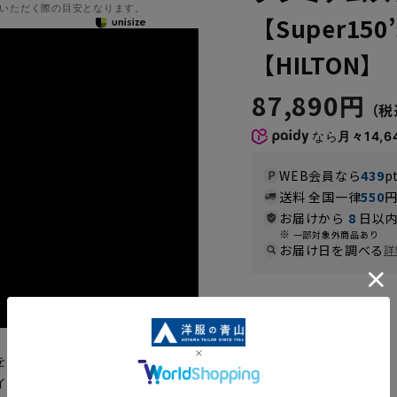
いただく際の目安となります。
【Super150
【HILTON】
87,890円
なら
月々14,6
WEB会員なら
439
p
送料 全国一律
550
お届けから
8
日以内
一部対象外商品あり
お届け日を調べる
詳
カラー
を超えたハンドメイドの縫製技術
イルを融合させ、日本のビジネス