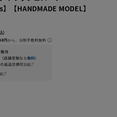
’s】【HANDMADE MODEL】
48円
から。分割手数料無料
t獲得
円（店舗受取なら
無料
）
の返品交換可
詳細
細