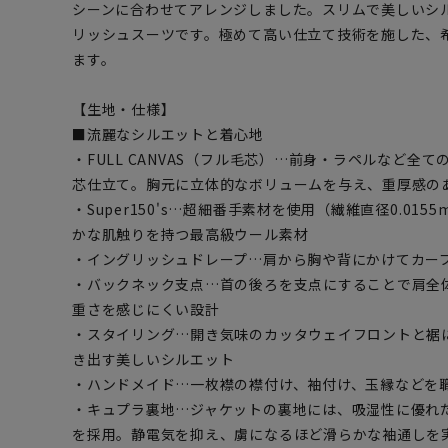
シーンに合わせてアレンジしました。スリムで美しいシ
リッシュスーツです。極めて高い仕立て技術を施した、
ます。
【生地・仕様】
■流麗なシルエットと着心地
・FULL CANVAS（フル毛芯）…前身・ラペルなど全
芯仕立て。胸元に立体的なボリュームを与え、重厚感の
・Super150's…超細番手素材を使用（繊維直径0.01
かな肌触りを持つ最高級ウール素材
・イングリッシュドレープ…肩から胸や背にかけてカー
・バックネック支点…首の後ろを支点にすることで肩全
重さを感じにくい設計
・スタイリング…開き気味のカッタウェイフロントと裾
き出す美しいシルエット
・ハンドメイド…一枚襟の襟付け、袖付け、玉縁などを
・キュプラ裏地…ジャケットの裏地には、吸湿性に優れ
を採用。静電気を抑え、虜になるほど滑らかな袖通しを