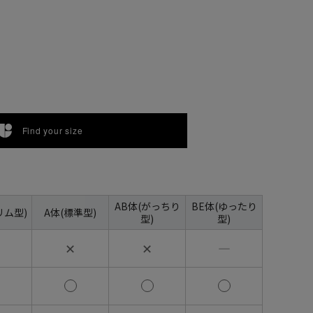
Find your size
AB体(がっちり
BE体(ゆったり
リム型)
A体(標準型)
型)
型)
✕
✕
―