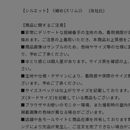
【シルエット】《細め(スリム)》 (当社比)
【商品に関するご注意】
■非常にデリケートな超細番手の生地の為、着用頻度が
傷めます。ご注意の上着用いただき、本商品お上質感を
■商品画像はサンプルのため、色味やサイズ等の仕様に
で、予めご了承ください。
■ゆとり感には個人差があります。サイズ表を確認の上
さい。
■生地や仕様・デザインにより、着用感や実際のサイズ
ざいます。予めご了承ください。
■サイズスペックは仕上がりサイズを記載しております
ズ(ヌードサイズ)を記載している商品もございます。
■ブラウザやお使いのモニター環境、また撮影時の室内
掲載画像の色味が異なる場合がございます。
■店舗や各モールサイトと商品在庫を共有しております
ングにより欠品が発生し、ご注文を完了できない場合が