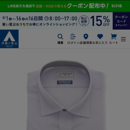
検索
ログイン
店舗検索
お気に入り
カート