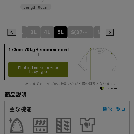
Length
86cm
L
LL
3L
4L
5L
S(37cm)
M(39cm)
173cm 70kgRecommended
L
Find out more on your
body type
あくまでもサイズをご検討いただく際の目安となります。
商品説明
主な機能
機能一覧