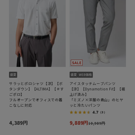
サラッとポロシャツ【涼】【ボ
アイスタッチムーブパンツ
タンダウン】【ALTIMA】【＃す
【涼】【Dynamotion Fit】【裾
ごポロ】
上げ済み】
フルオープンでオフィスでの着
「ミズノ×洋服の青山」のヒヤ
こなしに対応
ッと冷たいパンツ
4.7
（3）
4,389円
9,889円
10,989円