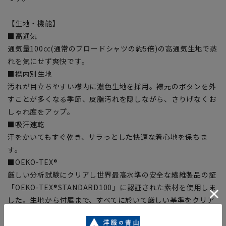
【生地・機能】
■高通気
通気量100㏄(通常のブロードシャツの約5倍)の高通気生地で蒸
れを気にせず爽快です。
■襟内別生地
汚れが目立ちやすい襟内に濃色生地を採用。襟元のボタンを外
すことが多くなる季節、皮脂汚れを隠しながら、さりげなくお
しゃれ度をアップ。
■吸汗速乾
汗をかいてもすぐ乾き、サラっとした快適な着心地を保ちま
す。
■OEKO-TEX®
厳しい分析試験にクリアし世界最高水準の安全な繊維製品の証
「OEKO-TEX®STANDARD100」に認証された素材を使用しま
した。生地から付属まで、すべてに於いて厳しい基準をクリア
した素材を使用しているので、安心して着用いただけます。