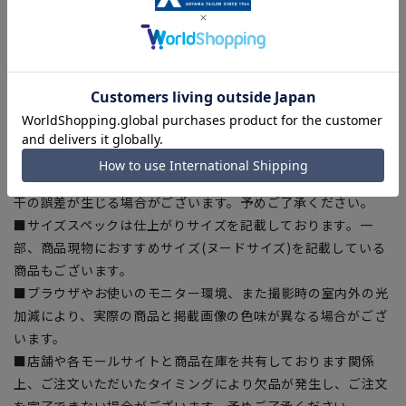
【シルエット】《やや細め(スッキリ)》 (当社比)
【商品に関するご注意】
■商品画像はサンプルのため、色味やサイズ等の仕様に変更が
ある場合がございますので、予めご了承ください。
■ゆとり感には個人差があります。サイズ表を確認の上、ご購
入の目安としてご利用ください。
■生地や仕様・デザインにより、着用感や実際のサイズ表に若
干の誤差が生じる場合がございます。予めご了承ください。
■サイズスペックは仕上がりサイズを記載しております。一
部、商品現物におすすめサイズ(ヌードサイズ)を記載している
商品もございます。
■ブラウザやお使いのモニター環境、また撮影時の室内外の光
加減により、実際の商品と掲載画像の色味が異なる場合がござ
います。
■店舗や各モールサイトと商品在庫を共有しております関係
上、ご注文いただいたタイミングにより欠品が発生し、ご注文