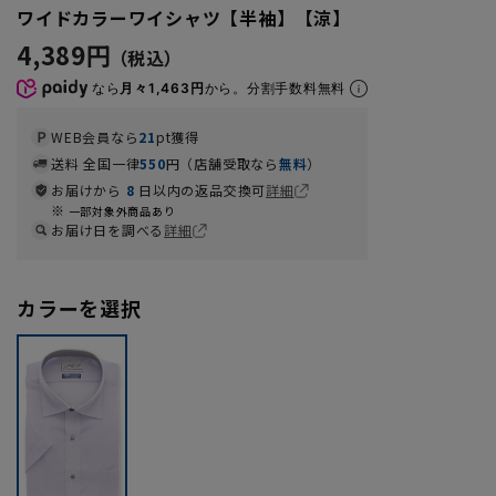
ワイドカラーワイシャツ【半袖】【涼】
4,389円
なら
月々1,463円
から。分割手数料無料
WEB会員なら
21
pt獲得
送料 全国一律
550
円（店舗受取なら
無料
）
お届けから
8
日以内の返品交換可
詳細
一部対象外商品あり
お届け日を調べる
詳細
カラーを選択