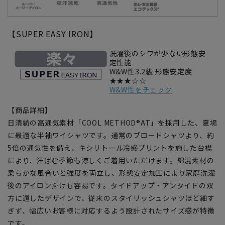
【SUPER EASY IRON】
洗濯後のシワが少ない形態安
定性能
W&W性3.2級 形態安定度
★★★☆☆
W&W性をチェック
【商品詳細】
日清紡の高通気素材「COOL METHOD®AT」を採用した、夏場
に最適な半袖ワイシャツです。通常のブロードシャツより、約
5倍の通気性を備え、キシリトール冷感プリントを施した台襟
により、汗ばむ季節も涼しくご着用いただけます。綿混素材の
柔らかな風合いと強度を両立し、形態安定加工により家庭洗濯
後のアイロン掛けも容易です。タイドアップ・アンタイドの双
方に適したデザインで、従来のスタイリッシュシャツほど細す
ぎず、幅広いお客様に対応するよう設計されたサイズ感が特徴
です。