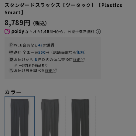
スタンダードスラックス【ツータック】【Plastics
Smart】
8,789円
なら
月々1,464円
から。分割手数料無料
WEB会員なら
43
pt獲得
送料 全国一律
550
円（店舗受取なら
無料
）
お届けから
8
日以内の返品交換可
詳細
一部対象外商品あり
お届け日を調べる
詳細
カラー