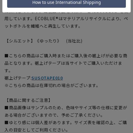
この商品はリサイクル原料を使用し、プラスチック・スマート
に賛同しています。当製品は裏地の糸の一部にECOBLUE®を使
用しています。ECOBLUE®はマテリアルリサイクルにより、ペ
ットボトルを繊維へと再生しています。
【シルエット】《ゆったり》 (当社比)
■こちらの商品はご購入時またはご購入後の裾上げが必要な商
品となります。裾上げテープは当サイトでご購入いただけま
す。
裾上げテープ:
SUSOTAPE010
※こちらの商品は在庫切れの場合がございます。
【商品に関するご注意】
■商品画像はサンプルのため、色味やサイズ等の仕様に変更が
ある場合がございますので、予めご了承ください。
■ゆとり感には個人差があります。サイズ表を確認の上、ご購
入の目安としてご利用ください。