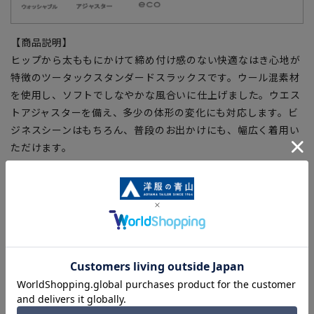
【商品説明】
ヒップから太ももにかけて締め付け感のない快適なはき心地が
特徴のツータックスタンダードスラックスです。ウール混素材
を使用し、ソフトでしなやかな風合いに仕上げました。ウエス
トアジャスターを備え、多少の体形の変化にも対応します。ビ
ジネスシーンはもちろん、普段のお出かけにも、幅広く着用い
ただけます。
【仕様・機能】
■ウォッシャブル
家庭用洗濯機で洗濯ネットに入れて洗っていただけます。
■アジャスター
ウエストサイズの実寸からプラス約3cm、マイナス約3cmスラ
イドするアジャスターを採用。軽くてスムーズに可動し、ウエ
ストを楽に調整できます。
■Plastics Smart