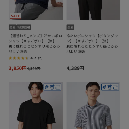
【週替わり_メンズ】冷たいポロ
冷たいポロシャツ【ボタンダウ
シャツ【＃すごポロ】【涼】
ン】【＃すごポロ】【涼】
肌に触れるとヒンヤリ感じる心
肌に触れるとヒンヤリ感じる心
地よい涼感
地よい涼感
4.7
（7）
3,950円
4,389円
4,389円