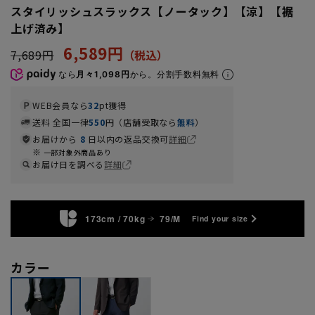
スタイリッシュスラックス【ノータック】【涼】【裾
上げ済み】
6,589円
7,689円
なら
月々1,098円
から。分割手数料無料
WEB会員なら
32
pt獲得
送料 全国一律
550
円（店舗受取なら
無料
）
お届けから
8
日以内の返品交換可
詳細
一部対象外商品あり
お届け日を調べる
詳細
173cm / 70kg
79/M
Find your size
カラー