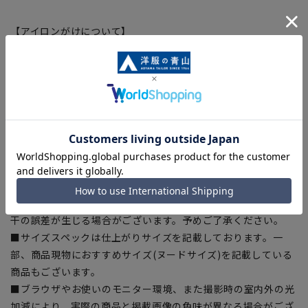
【アイロンがけについて】
アイロン温度は
110℃を上限
として、必ず当て布をご使用くだ
さい。（品質証紙に記載しています）
アイロン温度を間違える
と生地の風合いが固くなります。
【商品に関するご注意】
■商品画像はサンプルのため、色味やサイズ等の仕様に変更が
ある場合がございますので、予めご了承ください。
■ゆとり感には個人差があります。サイズ表を確認の上、ご購
入の目安としてご利用ください。
■生地や仕様・デザインにより、着用感や実際のサイズ表に若
干の誤差が生じる場合がございます。予めご了承ください。
■サイズスペックは仕上がりサイズを記載しております。一
部、商品現物におすすめサイズ(ヌードサイズ)を記載している
商品もございます。
■ブラウザやお使いのモニター環境、また撮影時の室内外の光
加減により、実際の商品と掲載画像の色味が異なる場合がござ