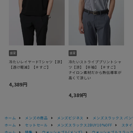
冷たいレイヤードTシャツ【涼】
冷たいストライププリントシャ
【透け軽減】【＃すご】
ツ【涼】【半袖】【＃すご】
ナイロン素材だから熱伝導率が
高くて涼しい
4,389円
4,389円
ホーム
メンズの商品
メンズビジネス
メンズスラックス パン
ホーム
セットセール
メンズスラックス2BUY10%OFF
スタイ
ホーム
特集
ウォッシャブル(メンズ)
ウォッシャブルスラック