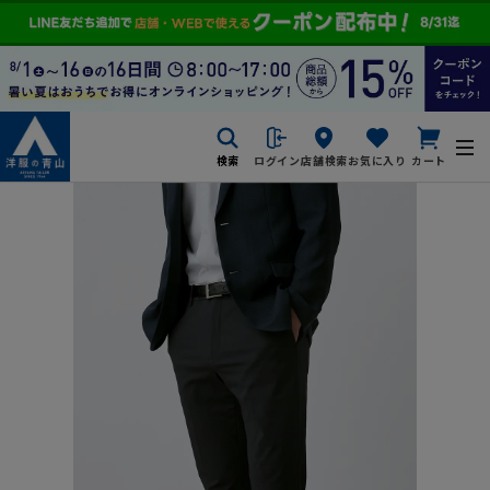
検索
ログイン
店舗検索
お気に入り
カート