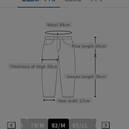
Waist
84cm
Rise length
24cm
Thickness of thigh
33cm
Inseam length
78cm
Hem width
17cm
76/S
79/M
82/M
85/LL
88/3L
91/