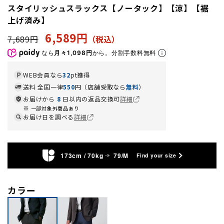
スタイリッシュスラックス【ノータック】【涼】【裾
上げ済み】
6,589円
7,689円
なら
月々1,098円
から。分割手数料無料
WEB会員なら
32
pt獲得
送料 全国一律
550
円（店舗受取なら
無料
）
お届けから
8
日以内の返品交換可
詳細
一部対象外商品あり
お届け日を調べる
詳細
173cm / 70kg
79/M
Find your size
カラー