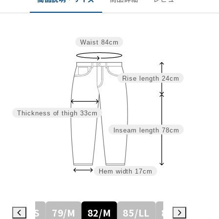
Waist
84cm
Rise length
24cm
Thickness of thigh
33cm
Inseam length
78cm
Hem width
17cm
76/S
79/M
82/M
85/LL
88/3L
91/