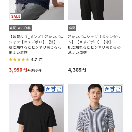
【週替わり_メンズ】冷たいポロ
冷たいポロシャツ【ボタンダウ
シャツ【＃すごポロ】【涼】
ン】【＃すごポロ】【涼】
肌に触れるとヒンヤリ感じる心
肌に触れるとヒンヤリ感じる心
地よい涼感
地よい涼感
4.7
（7）
3,950円
4,389円
4,389円