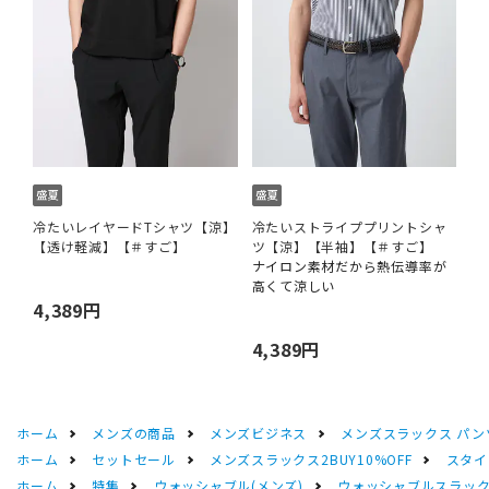
冷たいレイヤードTシャツ【涼】
冷たいストライププリントシャ
【透け軽減】【＃すご】
ツ【涼】【半袖】【＃すご】
ナイロン素材だから熱伝導率が
高くて涼しい
4,389円
4,389円
ホーム
メンズの商品
メンズビジネス
メンズスラックス パン
ホーム
セットセール
メンズスラックス2BUY10%OFF
スタイ
ホーム
特集
ウォッシャブル(メンズ)
ウォッシャブルスラック