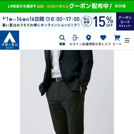
検索
ログイン
店舗検索
お気に入り
カート