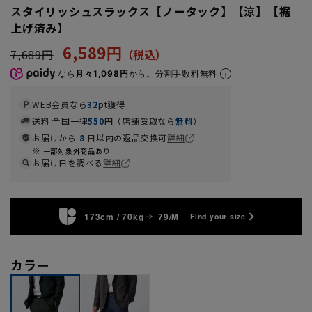
スタイリッシュスラックス【ノータック】【涼】【裾
上げ済み】
6,589円
7,689円
なら
月々1,098円
から。分割手数料無料
WEB会員なら
32
pt獲得
送料 全国一律
550
円（店舗受取なら
無料
）
お届けから
8
日以内の返品交換可
詳細
一部対象外商品あり
お届け日を調べる
詳細
173cm / 70kg
79/M
Find your size
カラー