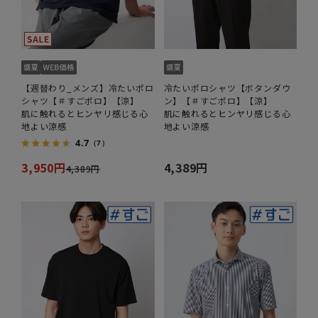
【週替わり_メンズ】冷たいポロ
冷たいポロシャツ【ボタンダウ
シャツ【＃すごポロ】【涼】
ン】【＃すごポロ】【涼】
肌に触れるとヒンヤリ感じる心
肌に触れるとヒンヤリ感じる心
地よい涼感
地よい涼感
4.7
（7）
3,950円
4,389円
4,389円