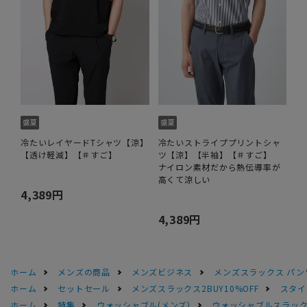
冷たいレイヤードTシャツ【涼】
冷たいストライププリントシャ
【透け軽減】【＃すご】
ツ【涼】【半袖】【＃すご】
ナイロン素材だから熱伝導率が
高くて涼しい
4,389円
4,389円
ホーム
メンズの商品
メンズビジネス
メンズスラックス パン
ホーム
セットセール
メンズスラックス2BUY10%OFF
スタイ
ホーム
特集
ウォッシャブル(メンズ)
ウォッシャブルスラック