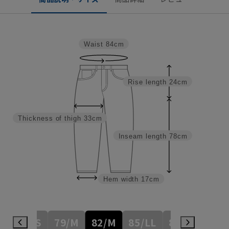
Waist
84cm
Rise length
24cm
Thickness of thigh
33cm
Inseam length
78cm
Hem width
17cm
76/S
79/M
82/M
85/LL
88/3L
91/