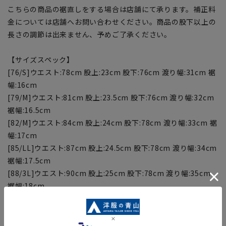
こちらの商品の裾直しをする場合は店舗にて承ります。補正料
金については店舗へお問い合わせください。商品の股下以上の
長さの調節は出来ません、予めご了承ください。
【サイズスペック】
[76/S]ウエスト:78cm 股上:23cm 股下:76cm 渡り幅:31cm 裾
幅:16cm
[79/M]ウエスト:81cm 股上:23.5cm 股下:76cm 渡り幅:32cm
裾幅:16.5cm
[82/M]ウエスト:84cm 股上:24cm 股下:78cm 渡り幅:33cm 裾
幅:17cm
[85/LL]ウエスト:87cm 股上:24.5cm 股下:78cm 渡り幅:34cm
裾幅:17.5cm
[88/3L]ウエスト:90cm 股上:25cm 股下:78cm 渡り幅:35cm
裾幅:18cm
[91/4L]ウエスト:93cm 股上:25.5cm 股下:78cm 渡り幅:36cm
裾幅:18.5cm