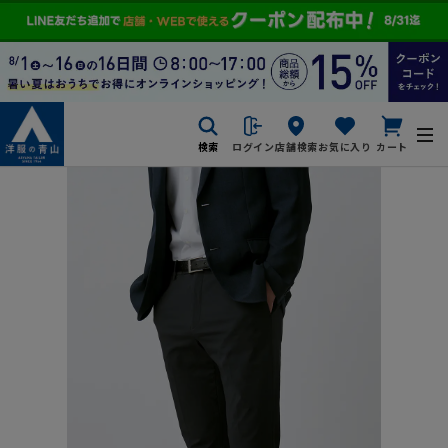
検索
ログイン
店舗検索
お気に入り
カート