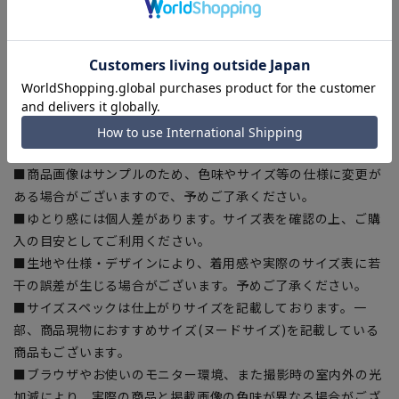
【アイロンがけについて】
アイロン温度は
110℃を上限
として、必ず当て布をご使用くだ
さい。（品質証紙に記載しています）
アイロン温度を間違える
と生地の風合いが固くなります。
【商品に関するご注意】
■商品画像はサンプルのため、色味やサイズ等の仕様に変更が
ある場合がございますので、予めご了承ください。
■ゆとり感には個人差があります。サイズ表を確認の上、ご購
入の目安としてご利用ください。
■生地や仕様・デザインにより、着用感や実際のサイズ表に若
干の誤差が生じる場合がございます。予めご了承ください。
■サイズスペックは仕上がりサイズを記載しております。一
部、商品現物におすすめサイズ(ヌードサイズ)を記載している
商品もございます。
■ブラウザやお使いのモニター環境、また撮影時の室内外の光
加減により、実際の商品と掲載画像の色味が異なる場合がござ