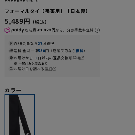
FHHB6AB49010
フォーマルタイ【弔事用】【日本製】
5,489円
なら
月々1,829円
から。分割手数料無料
WEB会員なら
27
pt獲得
送料 全国一律
550
円（店舗受取なら
無料
）
お届けから
8
日以内の返品交換可
詳細
一部対象外商品あり
お届け日を調べる
詳細
カラー