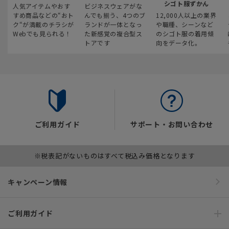
シゴト服ずかん
人気アイテムやおす
ビジネスウェアがな
すめ商品などの“おト
んでも揃う、4つのブ
12,000人以上の業界
ク“が満載のチラシが
ランドが一体となっ
や職種、シーンなど
Webでも見られる！
た新感覚の複合型ス
のシゴト服の着用傾
トアです
向をデータ化。
ご利用ガイド
サポート・お問い合わせ
※税表記がないものはすべて税込み価格となります
キャンペーン情報
ご利用ガイド