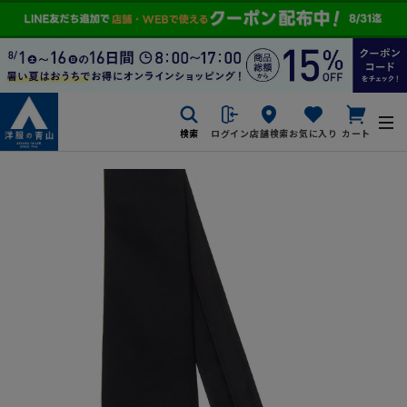
検索
ログイン
店舗検索
お気に入り
カート