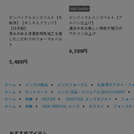
ピンバックルメンズベルト【礼
ピンバックルメンズベルト【ア
装用】【オニキスブラック】
ドバン仕上げ】
【日本製】
濃淡のある美しい発色が魅力の
深みのある漆黒色特殊加工を施
アドバン仕上げ
したこだわりのフォーマルベル
ト
6,589円
5,489円
ホーム
メンズの商品
メンズフォーマル
礼装用ネクタイ・フ
ホーム
セットセール
メンズ 洋品・カジュアル2BUY10%OFF
ホーム
特集
HILTON
【HILTON】メンズネクタイ
フォー
ホーム
特集
NEW ARRIVAL メンズ
ネクタイ
フォーマル