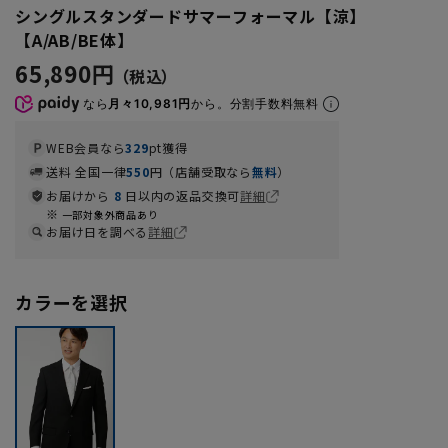
シングルスタンダードサマーフォーマル【涼】
【A/AB/BE体】
65,890円
なら
月々10,981円
から。分割手数料無料
WEB会員なら
329
pt獲得
送料 全国一律
550
円（店舗受取なら
無料
）
お届けから
8
日以内の返品交換可
詳細
一部対象外商品あり
お届け日を調べる
詳細
カラーを選択