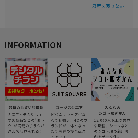
履歴を残さない
INFORMATION
最新のお買い得情報
スーツスクエア
みんなの
シゴト服ずかん
人気アイテムやおす
ビジネスウェアがな
すめ商品などの“おト
んでも揃う、4つのブ
12,000人以上の業界
ク“が満載のチラシが
ランドが一体となっ
や職種、シーンなど
Webでも見られる！
た新感覚の複合型ス
のシゴト服の着用傾
トアです
向をデータ化。