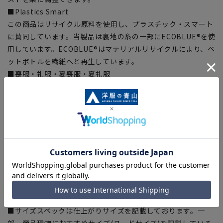
■Plastics Smart
この商品はリサイクル原料を使用し、プラスチック・スマート
に賛同しています。当製品は裏地の糸の一部にECOBLUE®を使
用しています。ECOBLUE®はマテリアルリサイクルにより、ペ
ットボトルを繊維へと再生しています。
■喪服・礼服・夏喪服・夏礼服
【シルエット】《ゆったり》(当社比)
【商品に関するご注意】
■商品画像はサンプルのため、色味やサイズ等の仕様に変更が
ある場合がございますので、予めご了承ください。
■ゆとり感には個人差があります。サイズ表を確認の上、ご購
入の目安としてご利用ください。
■生地や仕様・デザインにより、着用感や実際のサイズ表に若
干の誤差が生じる場合がございます。予めご了承ください。
■サイズスペックは仕上がりサイズを記載しております。一