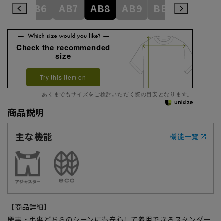
AB5
AB6
AB7
AB8
AB9
BE1
BE2
Check the recommended
size
Try this item on
あくまでもサイズをご検討いただく際の目安となります。
商品説明
主な機能
機能一覧
【商品詳細】
慶事・弔事どちらのシーンにも安心して着用できるスタンダー