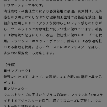
ドサマーフォーマルです。
清涼素材・半裏仕立てにより春夏着用に最適。表素材は、光沢
感もあり柔らかでしなやかな濃染加工生地で高級感を演出。極
細糸を使用したドライタッチな夏物らしいシャリ感もありなが
ら、ウールライクで耐摩耗性や防シワ性に優れています。袖裏
には静電気が起きにくく、吸湿・放湿性に優れたキュプラを使
用。スラックスにはメッシュポケット、膝当てには吸水速乾性
のある裏地を使用。さらにウエストにはアジャスターを施し、
多少の体型変化にも対応します。
【仕様】
■サンプロテクト
特殊な生地加工によって、太陽光による衣服内の温度上昇を防
ぎます。
■アジャスター
ウエストサイズの実寸からプラス約3cm、マイナス約3cmスラ
イドするアジャスターを採用。軽くてスムーズに可動し、ウエ
ストを楽に調整できます。