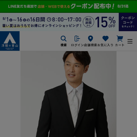
検索
ログイン
店舗検索
お気に入り
カート