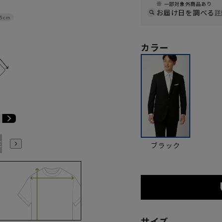
一部対象外商品あり
お届け日を調べる
詳
.5cm
カラー
E1
BE2
BE3
BE4
BE5
BE6
BE7
BE8
BE9
ブラック
サイズ