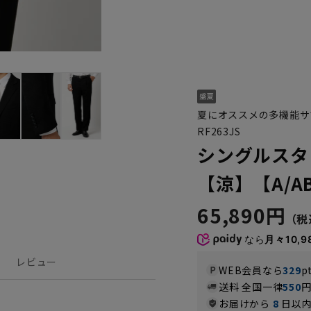
夏にオススメの多機能サ
RF263JS
シングルスタ
【涼】【A/A
65,890円
なら
月々10,9
レビュー
WEB会員なら
329
p
送料 全国一律
550
お届けから
8
日以内