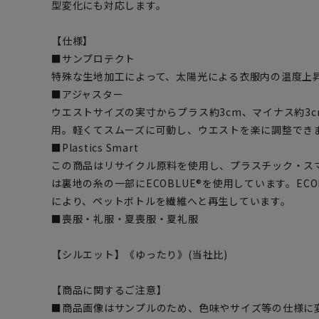
型変化にも対応します。
【仕様】
■サンプロテクト
特殊な生地加工によって、太陽光による衣服内の温度上
■アジャスター
ウエストサイズの実寸からプラス約3cm、マイナス約3
用。軽くてスムーズに可動し、ウエストを楽に調整でき
■Plastics Smart
この商品はリサイクル原料を使用し、プラスチック・ス
は裏地の糸の一部にECOBLUE®を使用しています。EC
により、ペットボトルを繊維へと再生しています。
■喪服・礼服・夏喪服・夏礼服
【シルエット】《ゆったり》(当社比)
【商品に関するご注意】
■商品画像はサンプルのため、色味やサイズ等の仕様に