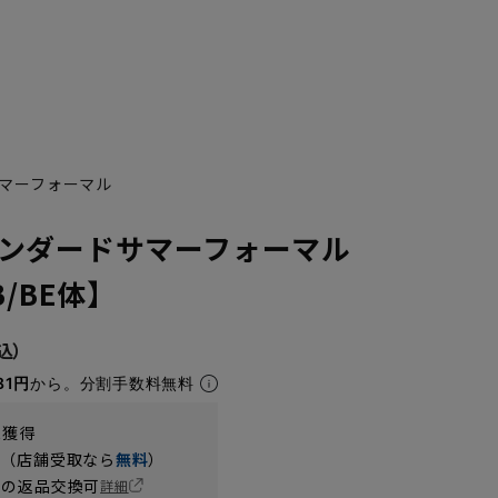
マーフォーマル
ンダードサマーフォーマル
B/BE体】
81円
から。分割手数料無料
t獲得
円（店舗受取なら
無料
）
の返品交換可
詳細