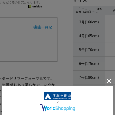
いただく際の目安となります。
体型
号数（身長）
3号(160cm)
機能一覧
4号(165cm)
5号(170cm)
6号(175cm)
7号(180cm)
ンダードサマーフォーマルです。
、光沢感もあり柔らかでしなやか
8号(185cm)
イタッチな夏物らしいシャリ感も
ています。袖裏には静電気が起き
クスにはメッシュポケット、膝当
ウエストの目安：
78
cm
はアジャスターを施し、多少の体