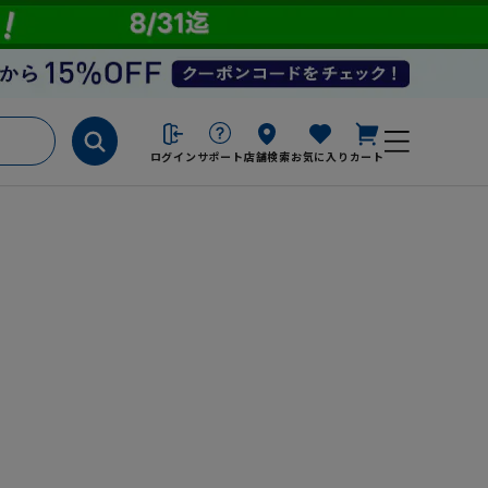
ログイン
サポート
店舗検索
お気に入り
カート