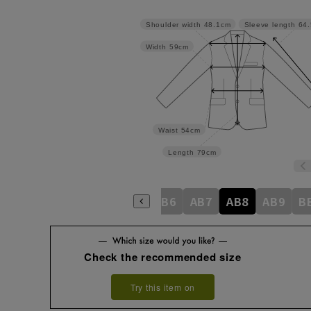
Shoulder width
48.1cm
Sleeve length
64
Width
59cm
Waist
54cm
Length
79cm
AB2
AB3
AB4
AB5
AB6
AB7
AB8
AB9
B
Check the recommended size
Try this item on