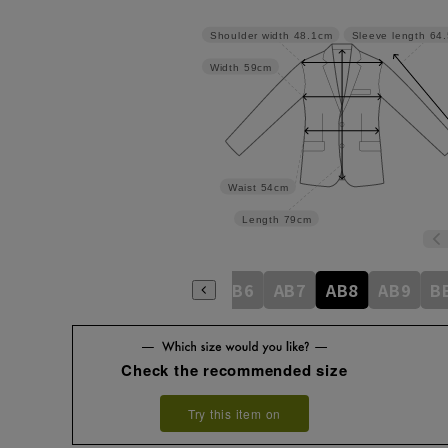
Shoulder width
48.1cm
Sleeve length
64
Width
59cm
Waist
54cm
Length
79cm
AB2
AB3
AB4
AB5
AB6
AB7
AB8
AB9
B
Check the recommended size
Try this item on