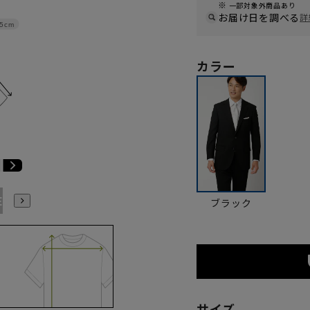
一部対象外商品あり
お届け日を調べる
詳
.5cm
カラー
E1
BE2
BE3
BE4
BE5
BE6
BE7
BE8
BE9
ブラック
サイズ