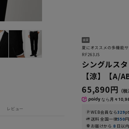
夏にオススメの多機能サ
RF263JS
シングルスタ
【涼】【A/A
65,890円
なら
月々10,9
レビュー
WEB会員なら
329
p
送料 全国一律
550
お届けから
8
日以内