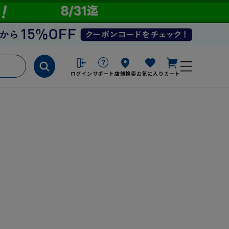
ログイン
サポート
店舗検索
お気に入り
カート