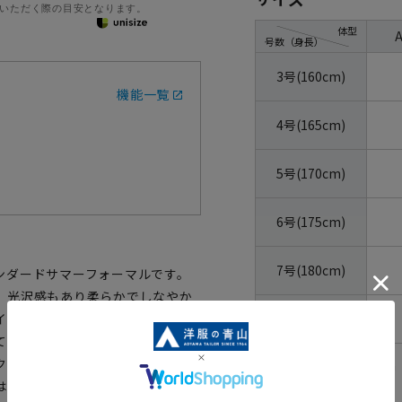
いただく際の目安となります。
体型
号数（身長）
3号(160cm)
機能一覧
4号(165cm)
5号(170cm)
6号(175cm)
7号(180cm)
ンダードサマーフォーマルです。
、光沢感もあり柔らかでしなやか
8号(185cm)
イタッチな夏物らしいシャリ感も
ています。袖裏には静電気が起き
クスにはメッシュポケット、膝当
ウエストの目安：
76
cm
はアジャスターを施し、多少の体