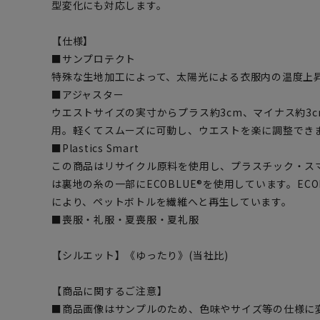
型変化にも対応します。
【仕様】
■サンプロテクト
特殊な生地加工によって、太陽光による衣服内の温度上
■アジャスター
ウエストサイズの実寸からプラス約3cm、マイナス約3
用。軽くてスムーズに可動し、ウエストを楽に調整でき
■Plastics Smart
この商品はリサイクル原料を使用し、プラスチック・ス
は裏地の糸の一部にECOBLUE®を使用しています。EC
により、ペットボトルを繊維へと再生しています。
■喪服・礼服・夏喪服・夏礼服
【シルエット】《ゆったり》(当社比)
【商品に関するご注意】
■商品画像はサンプルのため、色味やサイズ等の仕様に