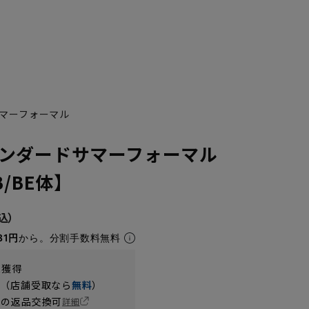
マーフォーマル
ンダードサマーフォーマル
B/BE体】
81円
から。分割手数料無料
t獲得
円（店舗受取なら
無料
）
の返品交換可
詳細