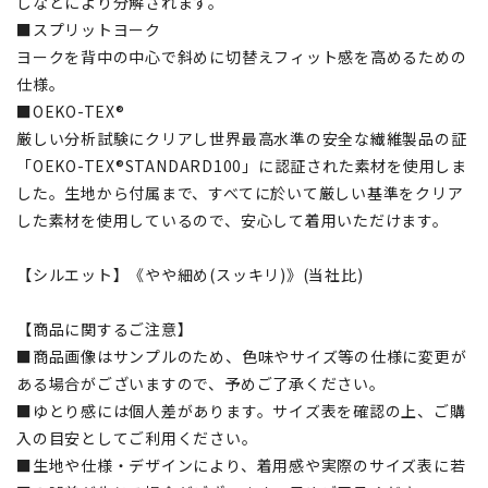
しなどにより分解されます。
■スプリットヨーク
ヨークを背中の中心で斜めに切替えフィット感を高めるための
仕様。
■OEKO-TEX®
厳しい分析試験にクリアし世界最高水準の安全な繊維製品の証
「OEKO-TEX®STANDARD100」に認証された素材を使用しま
した。生地から付属まで、すべてに於いて厳しい基準をクリア
した素材を使用しているので、安心して着用いただけます。
【シルエット】《やや細め(スッキリ)》(当社比)
【商品に関するご注意】
■商品画像はサンプルのため、色味やサイズ等の仕様に変更が
ある場合がございますので、予めご了承ください。
■ゆとり感には個人差があります。サイズ表を確認の上、ご購
入の目安としてご利用ください。
■生地や仕様・デザインにより、着用感や実際のサイズ表に若