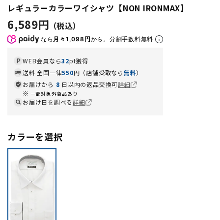
レギュラーカラーワイシャツ【NON IRONMAX】
6,589円
なら
月々1,098円
から。分割手数料無料
WEB会員なら
32
pt獲得
送料 全国一律
550
円（店舗受取なら
無料
）
お届けから
8
日以内の返品交換可
詳細
一部対象外商品あり
お届け日を調べる
詳細
カラーを選択