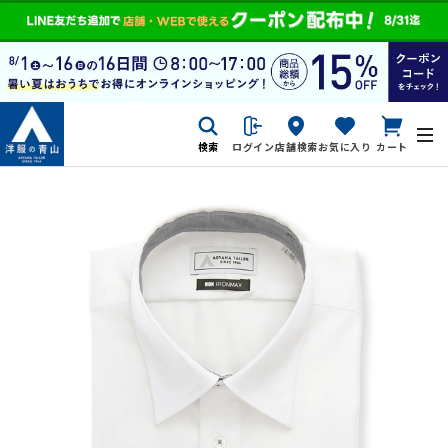
検索
ログイン
店舗検索
お気に入り
カート