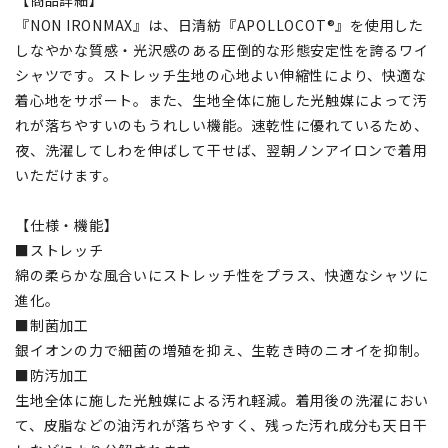
【商品詳細】
『NON IRONMAX』は、日清紡『APOLLOCOT®』を使用した
しなやかな質感・光沢感のある圧倒的な形態安定性を誇るワイ
シャツです。ストレッチ生地の心地よい伸縮性により、快適な
着心地をサポート。また、生地全体に施した光触媒によって汚
れが落ちやすいのもうれしい機能。速乾性に優れているため、
夜、洗濯してしわを伸ばして干せば、翌朝ノンアイロンで着用
いただけます。
【仕様・機能】
■ストレッチ
綿の柔らかな風合いにストレッチ性をプラス、快適なシャツに
進化。
■制菌加工
銀イオンの力で細菌の増殖を抑え、生乾き時のニオイを抑制。
■防汚加工
生地全体に施した光触媒による汚れ軽減。着用後の洗濯におい
て、皮脂などの油汚れが落ちやすく、残った汚れ成分も天日干