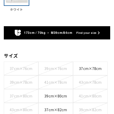
ホワイト
173cm / 70kg
M39cm/84cm
Find your size
サイズ
37cm×76cm
39cm×76cm
37cm×78cm
39cm×78cm
41cm×78cm
43cm×78cm
37cm×80cm
39cm×80cm
41cm×80cm
43cm×80cm
37cm×82cm
39cm×82cm