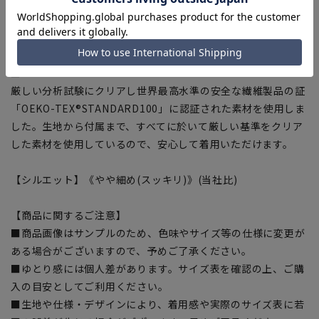
しなどにより分解されます。
■スプリットヨーク
ヨークを背中の中心で斜めに切替えフィット感を高めるための
仕様。
■OEKO-TEX®
厳しい分析試験にクリアし世界最高水準の安全な繊維製品の証
「OEKO-TEX®STANDARD100」に認証された素材を使用しま
した。生地から付属まで、すべてに於いて厳しい基準をクリア
した素材を使用しているので、安心して着用いただけます。
【シルエット】《やや細め(スッキリ)》(当社比)
【商品に関するご注意】
■商品画像はサンプルのため、色味やサイズ等の仕様に変更が
ある場合がございますので、予めご了承ください。
■ゆとり感には個人差があります。サイズ表を確認の上、ご購
入の目安としてご利用ください。
■生地や仕様・デザインにより、着用感や実際のサイズ表に若