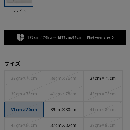
ホワイト
173cm / 70kg
M39cm/84cm
Find your size
サイズ
37cm×76cm
39cm×76cm
37cm×78cm
39cm×78cm
41cm×78cm
43cm×78cm
37cm×80cm
39cm×80cm
41cm×80cm
43cm×80cm
37cm×82cm
39cm×82cm