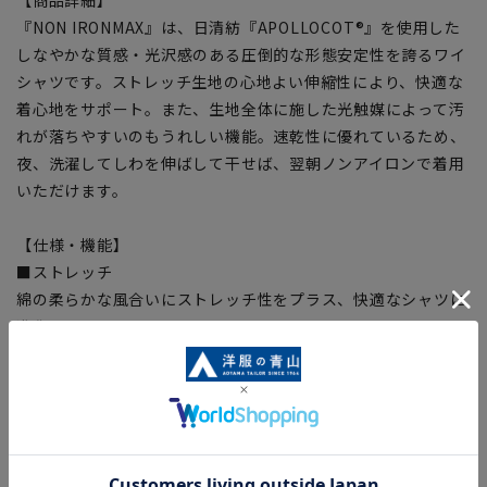
【商品詳細】
『NON IRONMAX』は、日清紡『APOLLOCOT®』を使用した
しなやかな質感・光沢感のある圧倒的な形態安定性を誇るワイ
シャツです。ストレッチ生地の心地よい伸縮性により、快適な
着心地をサポート。また、生地全体に施した光触媒によって汚
れが落ちやすいのもうれしい機能。速乾性に優れているため、
夜、洗濯してしわを伸ばして干せば、翌朝ノンアイロンで着用
いただけます。
【仕様・機能】
■ストレッチ
綿の柔らかな風合いにストレッチ性をプラス、快適なシャツに
進化。
■制菌加工
銀イオンの力で細菌の増殖を抑え、生乾き時のニオイを抑制。
■防汚加工
生地全体に施した光触媒による汚れ軽減。着用後の洗濯におい
て、皮脂などの油汚れが落ちやすく、残った汚れ成分も天日干