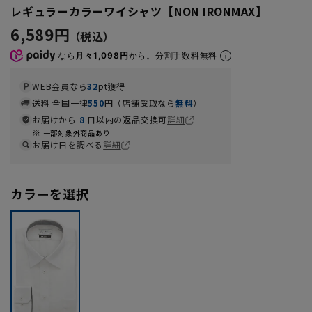
レギュラーカラーワイシャツ【NON IRONMAX】
6,589円
なら
月々1,098円
から。分割手数料無料
WEB会員なら
32
pt獲得
送料 全国一律
550
円（店舗受取なら
無料
）
お届けから
8
日以内の返品交換可
詳細
一部対象外商品あり
お届け日を調べる
詳細
カラーを選択