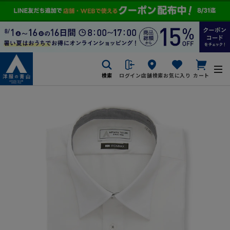
検索
ログイン
店舗検索
お気に入り
カート