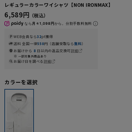
レギュラーカラーワイシャツ【NON IRONMAX】
6,589円
なら
月々1,098円
から。分割手数料無料
WEB会員なら
32
pt獲得
送料 全国一律
550
円（店舗受取なら
無料
）
お届けから
8
日以内の返品交換可
詳細
一部対象外商品あり
お届け日を調べる
詳細
カラーを選択