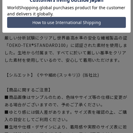
しなどにより分解されます。
■スプリットヨーク
ヨークを背中の中心で斜めに切替えフィット感を高めるための
仕様。
■OEKO-TEX®
厳しい分析試験にクリアし世界最高水準の安全な繊維製品の証
「OEKO-TEX®STANDARD100」に認証された素材を使用しま
した。生地から付属まで、すべてに於いて厳しい基準をクリア
した素材を使用しているので、安心して着用いただけます。
【シルエット】《やや細め(スッキリ)》(当社比)
【商品に関するご注意】
■商品画像はサンプルのため、色味やサイズ等の仕様に変更が
ある場合がございますので、予めご了承ください。
■ゆとり感には個人差があります。サイズ表を確認の上、ご購
入の目安としてご利用ください。
■生地や仕様・デザインにより、着用感や実際のサイズ表に若