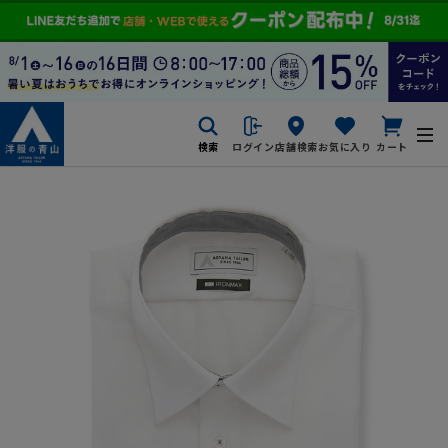
検索
ログイン
店舗検索
お気に入り
カート