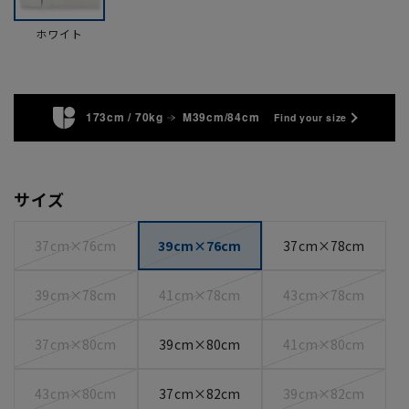
ホワイト
173cm / 70kg
M39cm/84cm
Find your size
サイズ
37cm×76cm
39cm×76cm
37cm×78cm
39cm×78cm
41cm×78cm
43cm×78cm
37cm×80cm
39cm×80cm
41cm×80cm
43cm×80cm
37cm×82cm
39cm×82cm