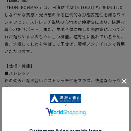
【商品詳細】
『NON IRONMAX』は、日清紡『APOLLOCOT®』を使用した
しなやかな質感・光沢感のある圧倒的な形態安定性を誇るワイ
シャツです。ストレッチ生地の心地よい伸縮性により、快適な
着心地をサポート。また、生地全体に施した光触媒によって汚
れが落ちやすいのもうれしい機能。速乾性に優れているため、
夜、洗濯してしわを伸ばして干せば、翌朝ノンアイロンで着用
いただけます。
【仕様・機能】
■ストレッチ
綿の柔らかな風合いにストレッチ性をプラス、快適なシャツに
進化。
■制菌加工
銀イオンの力で細菌の増殖を抑え、生乾き時のニオイを抑制。
■防汚加工
生地全体に施した光触媒による汚れ軽減。着用後の洗濯におい
て、皮脂などの油汚れが落ちやすく、残った汚れ成分も天日干