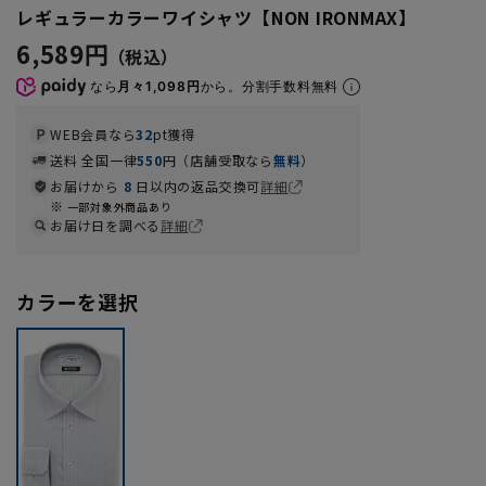
レギュラーカラーワイシャツ【NON IRONMAX】
6,589円
なら
月々1,098円
から。分割手数料無料
WEB会員なら
32
pt獲得
送料 全国一律
550
円（店舗受取なら
無料
）
お届けから
8
日以内の返品交換可
詳細
一部対象外商品あり
お届け日を調べる
詳細
カラーを選択