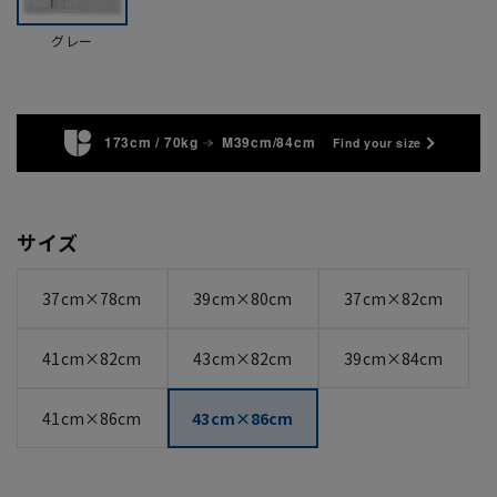
グレー
173cm / 70kg
M39cm/84cm
Find your size
サイズ
37cm×78cm
39cm×80cm
37cm×82cm
41cm×82cm
43cm×82cm
39cm×84cm
41cm×86cm
43cm×86cm