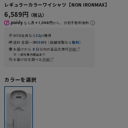
レギュラーカラーワイシャツ【NON IRONMAX】
6,589円
なら
月々1,098円
から。分割手数料無料
WEB会員なら
32
pt獲得
送料 全国一律
550
円（店舗受取なら
無料
）
お届けから
8
日以内の返品交換可
詳細
一部対象外商品あり
お届け日を調べる
詳細
カラーを選択