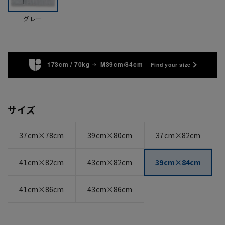
グレー
173cm / 70kg
M39cm/84cm
Find your size
サイズ
37cm×78cm
39cm×80cm
37cm×82cm
41cm×82cm
43cm×82cm
39cm×84cm
41cm×86cm
43cm×86cm