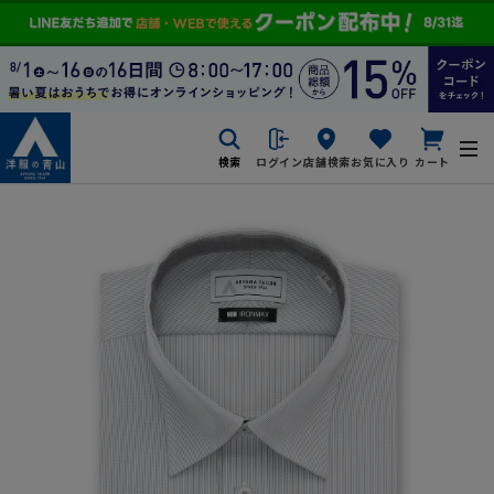
検索
ログイン
店舗検索
お気に入り
カート