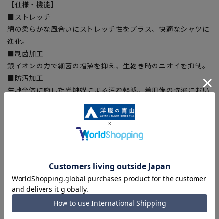
【仕様・機能】
■ストレッチ
綿の柔らかな風合いにストレッチ性をプラス、快適なシャツに
進化。
■制菌加工
銀イオンの力で細菌の増殖を抑え、生乾き時のニオイを抑制。
■防汚加工
生地全体に施した光触媒による汚れ軽減。着用後の洗濯におい
て、皮脂などの油汚れが落ちやすく、残った汚れ成分も天日干
しなどにより分解されます。
■スプリットヨーク
ヨークを背中の中心で斜めに切替えフィット感を高めるための
仕様。
■OEKO-TEX®
厳しい分析試験にクリアし世界最高水準の安全な繊維製品の証
「OEKO-TEX®STANDARD100」に認証された素材を使用しま
した。生地から付属まで、すべてに於いて厳しい基準をクリア
した素材を使用しているので、安心して着用いただけます。