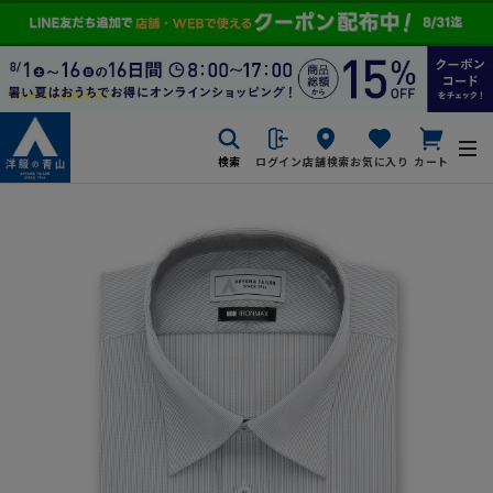
検索
ログイン
店舗検索
お気に入り
カート