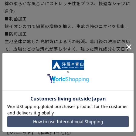
綿の柔らかな風合いにストレッチ性をプラス、快適なシャツに
進化。
■制菌加工
銀イオンの力で細菌の増殖を抑え、生乾き時のニオイを抑制。
■防汚加工
生地全体に施した光触媒による汚れ軽減。着用後の洗濯におい
て、皮脂などの油汚れが落ちやすく、残った汚れ成分も天日干
しなどにより分解されます。
■スプリットヨーク
ヨークを背中の中心で斜めに切替えフィット感を高めるための
仕様。
■OEKO-TEX®
厳しい分析試験にクリアし世界最高水準の安全な繊維製品の証
「OEKO-TEX®STANDARD100」に認証された素材を使用しま
した。生地から付属まで、すべてに於いて厳しい基準をクリア
した素材を使用しているので、安心して着用いただけます。
【シルエット】《標準》(当社比)