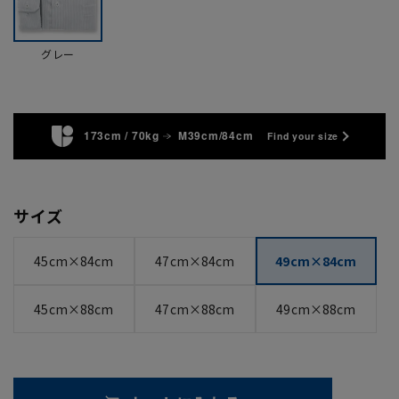
グレー
173cm / 70kg
M39cm/84cm
Find your size
サイズ
45cm×84cm
47cm×84cm
49cm×84cm
45cm×88cm
47cm×88cm
49cm×88cm