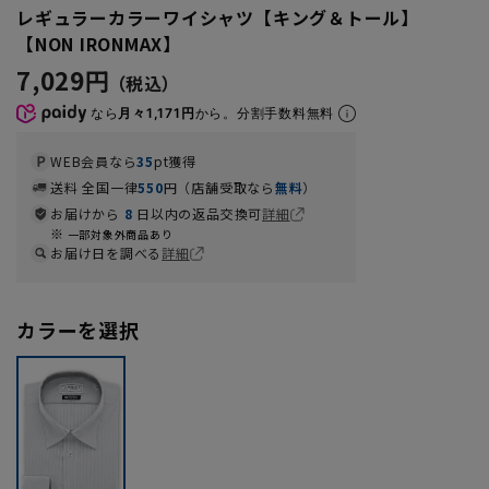
レギュラーカラーワイシャツ【キング＆トール】
【NON IRONMAX】
7,029円
なら
月々1,171円
から。分割手数料無料
WEB会員なら
35
pt獲得
送料 全国一律
550
円（店舗受取なら
無料
）
お届けから
8
日以内の返品交換可
詳細
一部対象外商品あり
お届け日を調べる
詳細
カラーを選択