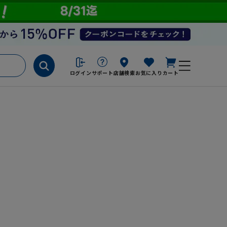
ログイン
サポート
店舗検索
お気に入り
カート