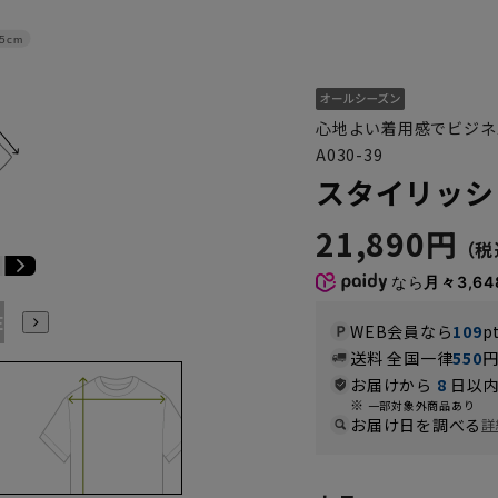
5cm
心地よい着用感でビジネ
A030-39
スタイリッシ
21,890円
なら
月々3,64
E3
BE4
BE5
BE6
BE7
BE8
BE9
YA4
YA5
WEB会員なら
109
p
送料 全国一律
550
お届けから
8
日以内
一部対象外商品あり
お届け日を調べる
詳