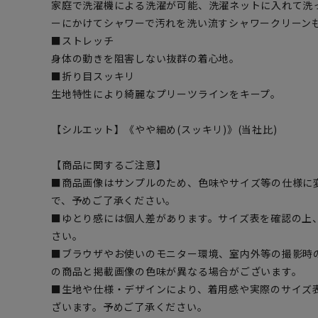
家庭で洗濯機による洗濯が可能、洗濯ネットに入れて洗
ーにかけてシャワーで汚れを洗い流すシャワークリーン
■ストレッチ
身体の動きを阻害しない抜群の着心地。
■折り目スッキリ
生地特性により綺麗なプリーツラインをキープ。
【シルエット】《やや細め(スッキリ)》(当社比)
【商品に関するご注意】
■商品画像はサンプルのため、色味やサイズ等の仕様に
で、予めご了承ください。
■ゆとり感には個人差があります。サイズ表を確認の上
さい。
■ブラウザやお使いのモニター環境、室内外等の撮影時
の商品と掲載画像の色味が異なる場合がございます。
■生地や仕様・デザインにより、着用感や実際のサイズ
ざいます。予めご了承ください。