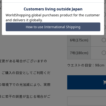
3号(160cm)
っていただけます。さらにハンガ
も可能です。
4号(165cm)
5号(170cm)
6号(175cm)
7号(180cm)
変更がある場合がございますの
ウエストの目安：
98
cm
、ご購入の目安としてご利用くだ
の環境下での光加減により、実際
表に若干の誤差が生じる場合がご