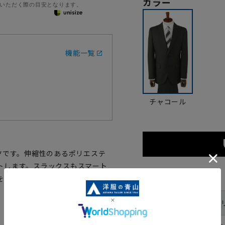
カラー
いただく際の目安となります。
機能一覧
チャコール
ツです。伸縮性のあるポリエステ
トします。スラックスもスマート
サイズ
を与えます。
体型
YA体(ス
号数（身長）