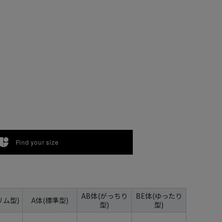
Find your size
AB体(がっちり
BE体(ゆったり
リム型)
A体(標準型)
型)
型)