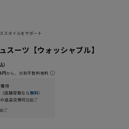
ススタイルをサポート
ュスーツ【ウォッシャブル】
8円
から。分割手数料無料
YA6
YA7
YA8
YA9
t獲得
円（店舗受取なら
無料
）
の返品交換可
詳細
細