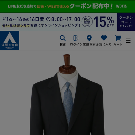
検索
ログイン
店舗検索
お気に入り
カート