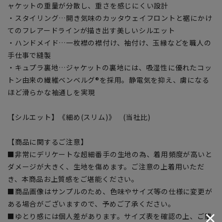
ャケットの重量が分散し、重さを感じにくい設計
・スタイリング…開き気味のカッタウェイフロントと裾にかけ
てのフレアードラインが描き出す美しいシルエット
・ハンドメイド…一枚襟の襟付け、袖付け、玉縁などを職人の
手仕事で縫製
・キュプラ裏地…ジャケットの裏地には、吸湿性に優れたコッ
トン由来の繊維ベンベルグ®を採用。静電気を抑え、虜になる
ほど滑らかな袖通しを実現
【シルエット】《細め(スリム)》 (当社比)
【商品に関するご注意】
■非常にデリケートな超細番手の生地の為、着用頻度が高いと
ダメージが大きく、生地を傷めます。ご注意の上着用いただ
き、本商品お上質感をご堪能ください。
■商品画像はサンプルのため、色味やサイズ等の仕様に変更が
ある場合がございますので、予めご了承ください。
■ゆとり感には個人差があります。サイズ表を確認の上、ご購