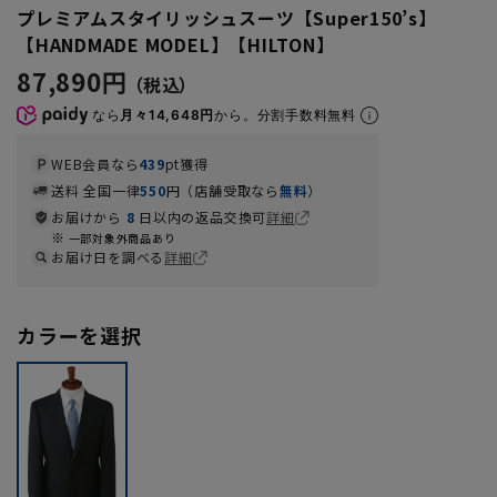
プレミアムスタイリッシュスーツ【Super150’s】
【HANDMADE MODEL】【HILTON】
87,890円
なら
月々14,648円
から。分割手数料無料
WEB会員なら
439
pt獲得
送料 全国一律
550
円（店舗受取なら
無料
）
お届けから
8
日以内の返品交換可
詳細
一部対象外商品あり
お届け日を調べる
詳細
カラーを選択