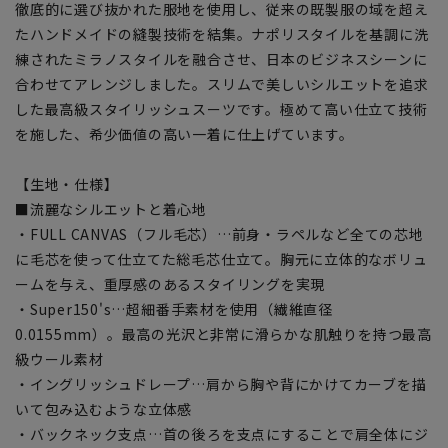
徹底的に選び抜かれた服地を使用し、従来の既製服の域を超え
たハンドメイドの縫製技術を結集。ナポリスタイルを基調に洗
練されたミラノスタイルを融合させ、日本のビジネスシーンに
合わせてアレンジしました。スリムで美しいシルエットを追求
した最高級スタイリッシュスーツです。極めて高い仕立て技術
を施した、希少価値の高い一着に仕上げています。
【生地・仕様】
■流麗なシルエットと着心地
・FULL CANVAS（フル毛芯）…前身・ラペルなど全ての芯地
に毛芯を使って仕立てた総毛芯仕立て。胸元に立体的なボリュ
ームを与え、重厚感のあるスタイリングを実現
・Super150's…超細番手素材を使用（繊維直径
0.0155mm）。最高の光沢と非常に滑らかな肌触りを持つ最高
級ウール素材
・イングリッシュドレープ…肩から胸や背にかけてカーブを描
いて包み込むような立体感
・バックネック支点…首の後ろを支点にすることで肩全体にジ