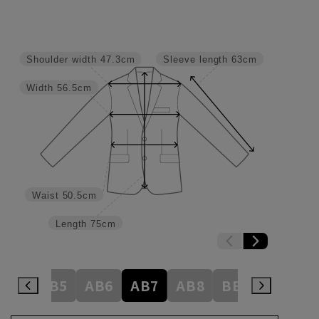
Shoulder width
47.3cm
Sleeve length
63cm
Width
56.5cm
Waist
50.5cm
Length
75cm
AB4
AB5
AB6
AB7
AB8
BE3
BE4