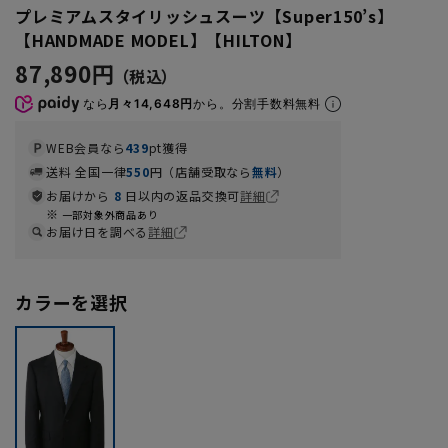
プレミアムスタイリッシュスーツ【Super150’s】
【HANDMADE MODEL】【HILTON】
87,890円
なら
月々14,648円
から。分割手数料無料
WEB会員なら
439
pt獲得
送料 全国一律
550
円（店舗受取なら
無料
）
お届けから
8
日以内の返品交換可
詳細
一部対象外商品あり
お届け日を調べる
詳細
カラーを選択