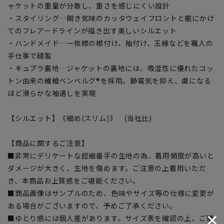
ャケットの重量が分散し、重さを感じにくい設計
・スタイリング…開き気味のカッタウェイフロントと裾にかけ
てのフレアードラインが描き出す美しいシルエット
・ハンドメイド…一枚襟の襟付け、袖付け、玉縁などを職人の
手仕事で縫製
・キュプラ裏地…ジャケットの裏地には、吸湿性に優れたコッ
トン由来の繊維ベンベルグ®を採用。静電気を抑え、虜になる
ほど滑らかな袖通しを実現
【シルエット】《細め(スリム)》 (当社比)
【商品に関するご注意】
■非常にデリケートな超細番手の生地の為、着用頻度が高いと
ダメージが大きく、生地を傷めます。ご注意の上着用いただ
き、本商品お上質感をご堪能ください。
■商品画像はサンプルのため、色味やサイズ等の仕様に変更が
ある場合がございますので、予めご了承ください。
■ゆとり感には個人差があります。サイズ表を確認の上、ご購