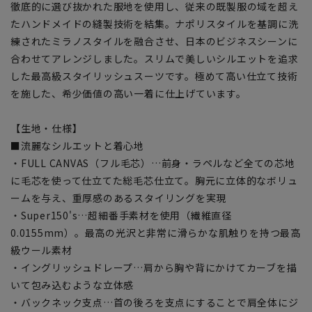
徹底的に選び抜かれた服地を使用し、従来の既製服の域を超え
たハンドメイドの縫製技術を結集。ナポリスタイルを基調に洗
練されたミラノスタイルを融合させ、日本のビジネスシーンに
合わせてアレンジしました。スリムで美しいシルエットを追求
した最高級スタイリッシュスーツです。極めて高い仕立て技術
を施した、希少価値の高い一着に仕上げています。
【生地・仕様】
■流麗なシルエットと着心地
・FULL CANVAS（フル毛芯）…前身・ラペルなど全ての芯地
に毛芯を使って仕立てた総毛芯仕立て。胸元に立体的なボリュ
ームを与え、重厚感のあるスタイリングを実現
・Super150's…超細番手素材を使用（繊維直径
0.0155mm）。最高の光沢と非常に滑らかな肌触りを持つ最高
級ウール素材
・イングリッシュドレープ…肩から胸や背にかけてカーブを描
いて包み込むような立体感
・バックネック支点…首の後ろを支点にすることで肩全体にジ