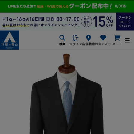
検索
ログイン
店舗検索
お気に入り
カート