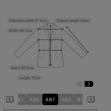
Shoulder width
47.3cm
Sleeve length
63cm
Width
56.5cm
Waist
50.5cm
Length
75cm
AB4
AB5
AB6
AB7
AB8
BE3
BE4