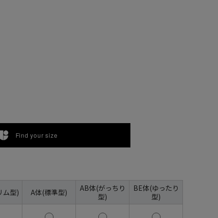
Find your size
AB体(がっちり
BE体(ゆったり
リム型)
A体(標準型)
型)
型)