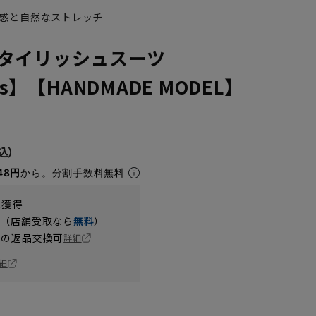
感と自然なストレッチ
タイリッシュスーツ
’s】【HANDMADE MODEL】
48円
から。分割手数料無料
t獲得
円（店舗受取なら
無料
）
の返品交換可
詳細
細