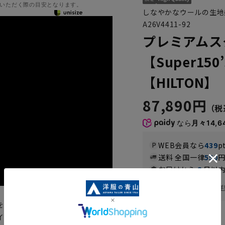
いただく際の目安となります。
しなやかなウールの生地
A26V4411-92
プレミアムス
【Super150
【HILTON】
87,890円
なら
月々14,6
WEB会員なら
439
p
送料 全国一律
550
お届けから
8
日以内
一部対象外商品あり
お届け日を調べる
詳
を超えたハンドメイドの縫製技術
イルを融合させ、日本のビジネス
カラー