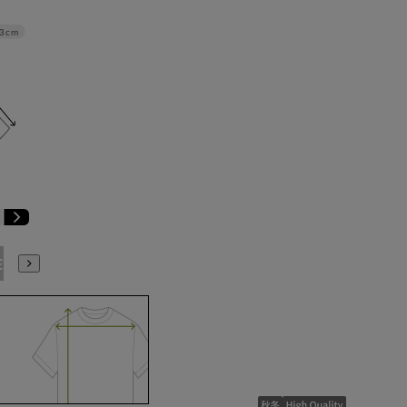
3cm
E3
BE4
BE5
BE6
BE7
BE8
YA4
YA5
YA6