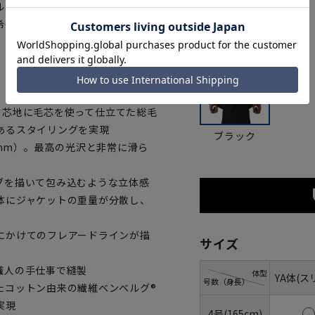
ルエットを追求した最高級スタイ
希少価値の高い一着に仕上げてい
ての芯地に毛芯を使って仕立てた総毛
あるスタイリングを実現
ブラック
55mm）。最高の光沢と非常に滑ら
ブを描いて包み込むような立体感
体にジャケットの重量が分散し、
にかけてのフレアードラインが描
サイズ
職人の手仕事で縫製
体型
YA体(ス
号数（身長）
たコットン由来の繊維ベンベルグ®
実現
4号(165cm)