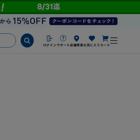
ログイン
サポート
店舗検索
お気に入り
カート