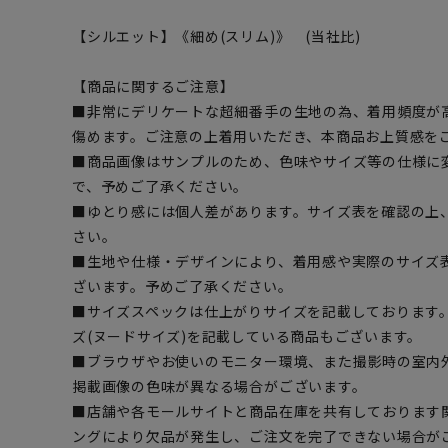
【シルエット】《細め(スリム)》 (当社比)
【商品に関するご注意】
■非常にデリケートな超細番手の生地の為、着用頻度が
傷めます。ご注意の上着用いただき、本商品お上質感を
■商品画像はサンプルのため、色味やサイズ等の仕様に
で、予めご了承ください。
■ゆとり感には個人差があります。サイズ表を確認の上
さい。
■生地や仕様・デザインにより、着用感や実際のサイズ
ざいます。予めご了承ください。
■サイズスペックは仕上がりサイズを記載しております
ズ(ヌードサイズ)を記載している商品もございます。
■ブラウザやお使いのモニター環境、また撮影時の室内
掲載画像の色味が異なる場合がございます。
■店舗や各モールサイトと商品在庫を共有しております
ングにより欠品が発生し、ご注文を完了できない場合が