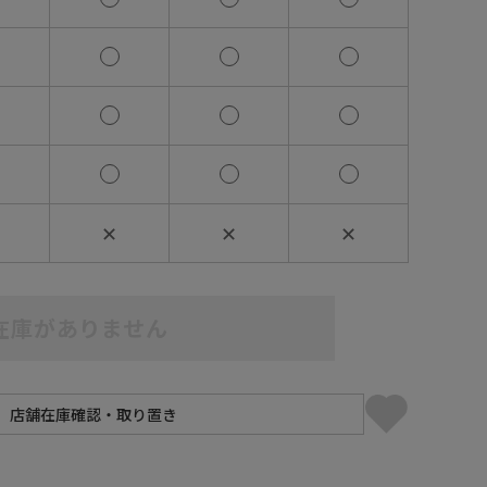
✕
✕
✕
在庫がありません