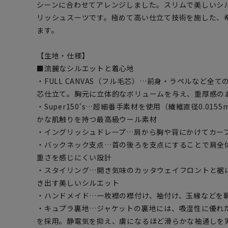
シーンに合わせてアレンジしました。スリムで美しいシ
リッシュスーツです。極めて高い仕立て技術を施した、
ます。
【生地・仕様】
■流麗なシルエットと着心地
・FULL CANVAS（フル毛芯）…前身・ラペルなど全
芯仕立て。胸元に立体的なボリュームを与え、重厚感の
・Super150's…超細番手素材を使用（繊維直径0.01
かな肌触りを持つ最高級ウール素材
・イングリッシュドレープ…肩から胸や背にかけてカー
・バックネック支点…首の後ろを支点にすることで肩全
重さを感じにくい設計
・スタイリング…開き気味のカッタウェイフロントと裾
き出す美しいシルエット
・ハンドメイド…一枚襟の襟付け、袖付け、玉縁などを
・キュプラ裏地…ジャケットの裏地には、吸湿性に優れ
を採用。静電気を抑え、虜になるほど滑らかな袖通しを