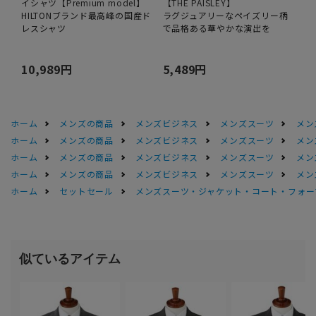
イシャツ【Premium model】
【THE PAISLEY】
HILTONブランド最高峰の国産ド
ラグジュアリーなペイズリー柄
レスシャツ
で品格ある華やかな演出を
10,989円
5,489円
ホーム
メンズの商品
メンズビジネス
メンズスーツ
メン
ホーム
メンズの商品
メンズビジネス
メンズスーツ
メン
ホーム
メンズの商品
メンズビジネス
メンズスーツ
メン
ホーム
メンズの商品
メンズビジネス
メンズスーツ
メン
ホーム
セットセール
メンズスーツ・ジャケット・コート・フォーマル