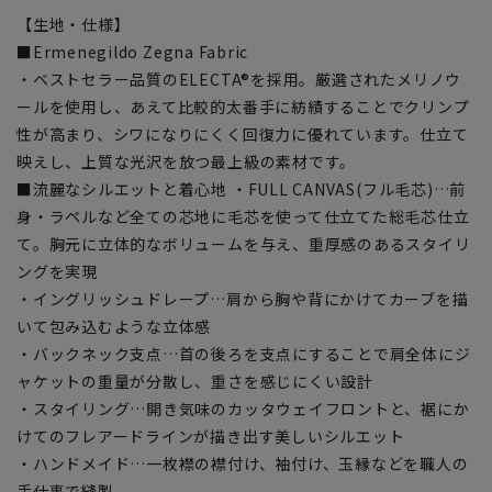
【生地・仕様】
■Ermenegildo Zegna Fabric
・ベストセラー品質のELECTA®を採用。厳選されたメリノウ
ールを使用し、あえて比較的太番手に紡績することでクリンプ
性が高まり、シワになりにくく回復力に優れています。仕立て
映えし、上質な光沢を放つ最上級の素材です。
■流麗なシルエットと着心地 ・FULL CANVAS(フル毛芯)…前
身・ラペルなど全ての芯地に毛芯を使って仕立てた総毛芯仕立
て。胸元に立体的なボリュームを与え、重厚感のあるスタイリ
ングを実現
・イングリッシュドレープ…肩から胸や背にかけてカーブを描
いて包み込むような立体感
・バックネック支点…首の後ろを支点にすることで肩全体にジ
ャケットの重量が分散し、重さを感じにくい設計
・スタイリング…開き気味のカッタウェイフロントと、裾にか
けてのフレアードラインが描き出す美しいシルエット
・ハンドメイド…一枚襟の襟付け、袖付け、玉縁などを職人の
手仕事で縫製