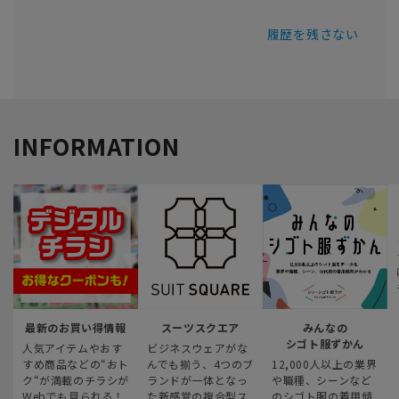
履歴を残さない
INFORMATION
最新のお買い得情報
スーツスクエア
みんなの
シゴト服ずかん
人気アイテムやおす
ビジネスウェアがな
すめ商品などの“おト
んでも揃う、4つのブ
12,000人以上の業界
ク“が満載のチラシが
ランドが一体となっ
や職種、シーンなど
Webでも見られる！
た新感覚の複合型ス
のシゴト服の着用傾