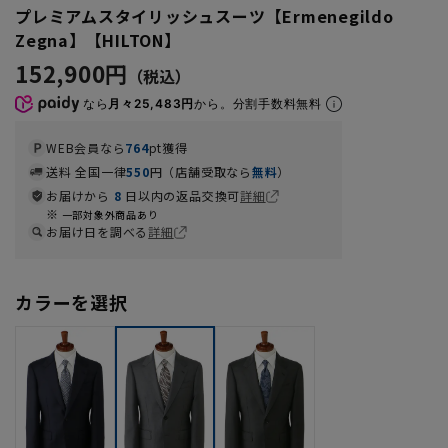
プレミアムスタイリッシュスーツ【Ermenegildo
Zegna】【HILTON】
152,900円
なら
月々25,483円
から。分割手数料無料
WEB会員なら
764
pt獲得
送料 全国一律
550
円（店舗受取なら
無料
）
お届けから
8
日以内の返品交換可
詳細
一部対象外商品あり
お届け日を調べる
詳細
カラーを選択