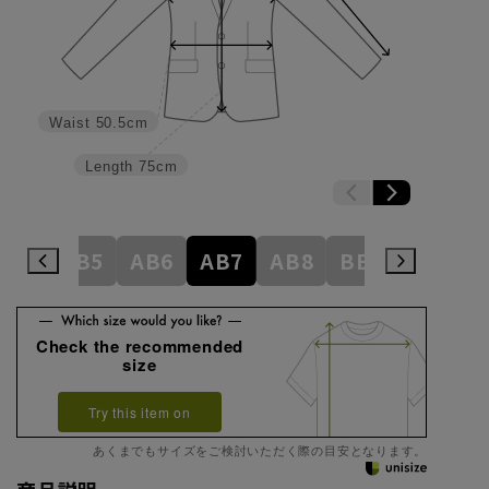
Waist
50.5cm
Length
75cm
AB4
AB5
AB6
AB7
AB8
BE3
BE4
Check the recommended
size
Try this item on
あくまでもサイズをご検討いただく際の目安となります。