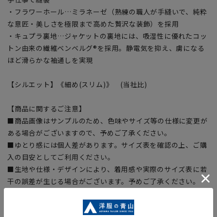
・フラワーホール…ミラネーゼ（熟練の職人が手縫いで、純粋
な意匠・美しさを極限まで高めた贅沢な装飾）を採用
・キュプラ裏地…ジャケットの裏地には、吸湿性に優れたコッ
トン由来の繊維ベンベルグ®を採用。静電気を抑え、虜になる
ほど滑らかな袖通しを実現
【シルエット】《細め(スリム)》 (当社比)
【商品に関するご注意】
■商品画像はサンプルのため、色味やサイズ等の仕様に変更が
ある場合がございますので、予めご了承ください。
■ゆとり感には個人差があります。サイズ表を確認の上、ご購
入の目安としてご利用ください。
■生地や仕様・デザインにより、着用感や実際のサイズ表に若
干の誤差が生じる場合がございます。予めご了承ください。
■サイズスペックは仕上がりサイズを記載しております。一
部、商品現物におすすめサイズ(ヌードサイズ)を記載している