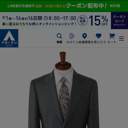
検索
ログイン
店舗検索
お気に入り
カート