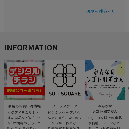
履歴を残さない
INFORMATION
最新のお買い得情報
スーツスクエア
みんなの
シゴト服ずかん
人気アイテムやおす
ビジネスウェアがな
すめ商品などの“おト
んでも揃う、4つのブ
12,000人以上の業界
ク“が満載のチラシが
ランドが一体となっ
や職種、シーンなど
Webでも見られる！
た新感覚の複合型ス
のシゴト服の着用傾