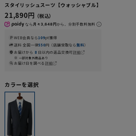
スタイリッシュスーツ【ウォッシャブル】
21,890円
なら
月々3,648円
から。分割手数料無料
WEB会員なら
109
pt獲得
送料 全国一律
550
円（店舗受取なら
無料
）
お届けから
8
日以内の返品交換可
詳細
一部対象外商品あり
お届け日を調べる
詳細
カラーを選択