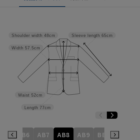
Shoulder width
48cm
Sleeve length
65cm
Width
57.5cm
Waist
52cm
Length
77cm
AB5
AB6
AB7
AB8
AB9
BE3
BE4