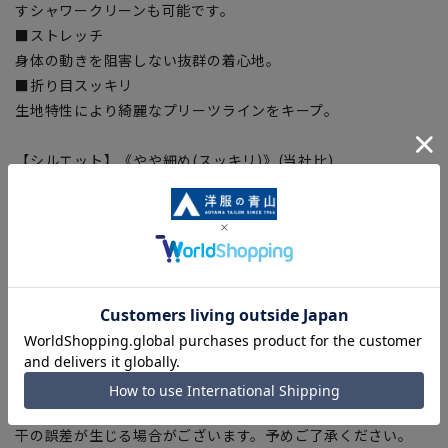
すシャワークリーンも可能です。
■ストレッチ
身体の動きを阻害しない抜群の着心地。
■折り目スッキリ
生地特性により綺麗なプリーツラインをキープ。
【シルエット】《やや細め(スッキリ)》(当社比)
【商品に関するご注意】
■商品画像はサンプルのため、色味やサイズ等の仕様に変更が
ある場合がございますので、予めご了承ください。
■ゆとり感には個人差があります。サイズ表を確認の上、ご購
入の目安としてご利用ください。
■ブラウザやお使いのモニター環境、室内外等の撮影時の環境
下での光加減により、実際の商品と掲載画像の色味が異なる場
合がございます。
■生地や仕様・デザインにより、着用感や実際のサイズ表に若
干の誤差が生じる場合がございます。予めご了承ください。