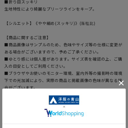
■折り目スッキリ
生地特性により綺麗なプリーツラインをキープ。
【シルエット】《やや細め(スッキリ)》(当社比)
【商品に関するご注意】
■商品画像はサンプルのため、色味やサイズ等の仕様に変更が
ある場合がございますので、予めご了承ください。
■ゆとり感には個人差があります。サイズ表を確認の上、ご購
入の目安としてご利用ください。
■ブラウザやお使いのモニター環境、室内外等の撮影時の環境
下での光加減により、実際の商品と掲載画像の色味が異なる場
合がございます。
■生地や仕様・デザインにより、着用感や実際のサイズ表に若
干の誤差が生じる場合がございます。予めご了承ください。
■店舗や各モールサイトと商品在庫を共有しております関係
上、ご注文いただいたタイミングにより欠品が発生し、ご注文
を完了できない場合がございます。予めご了承ください。