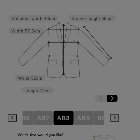
Shoulder width
48cm
Sleeve length
65cm
Width
57.5cm
Waist
52cm
Length
77cm
AB5
AB6
AB7
AB8
AB9
BE3
BE4