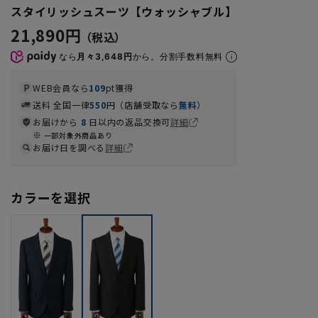
スタイリッシュスーツ【ウォッシャブル】
21,890円
なら
月々3,648円
から。分割手数料無料
WEB会員なら
109
pt獲得
送料 全国一律
550
円（店舗受取なら
無料
）
お届けから
8
日以内の返品交換可
詳細
一部対象外商品あり
お届け日を調べる
詳細
カラーを選択