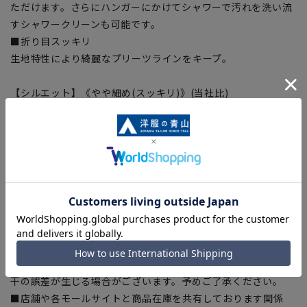
ただけます。さらにハンガーにかけてシャワーで汚れを洗い流
すシャワークリーンも可能です。
■折り目スッキリ
生地特性により綺麗なプリーツラインをキープ。
【シルエット】《やや細め(スッキリ)》(当社比)
【商品に関するご注意】
■商品画像はサンプルのため、色味やサイズ等の仕様に変更が
ある場合がございますので、予めご了承ください。
■ゆとり感には個人差があります。サイズ表を確認の上、ご購
入の目安としてご利用ください。
■ブラウザやお使いのモニター環境、室内外等の撮影時の環境
下での光加減により、実際の商品と掲載画像の色味が異なる場
合がございます。
■生地や仕様・デザインにより、着用感や実際のサイズ表に若
干の誤差が生じる場合がございます。予めご了承ください。
■店舗や各モールサイトと商品在庫を共有しております関係