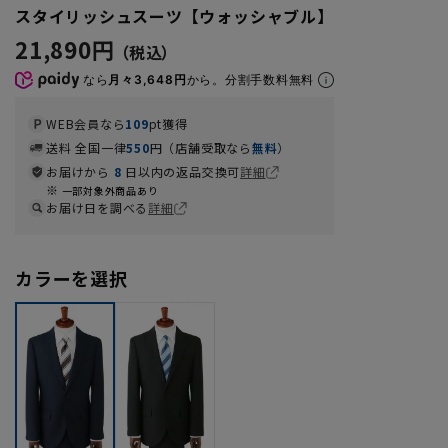
スタイリッシュスーツ【ウォッシャブル】
21,890円
なら
月々3,648円
から。分割手数料無料
WEB会員なら
109
pt獲得
送料 全国一律
550
円（店舗受取なら
無料
）
お届けから
8
日以内の返品交換可
詳細
一部対象外商品あり
お届け日を調べる
詳細
カラーを選択