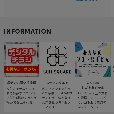
INFORMATION
最新のお買い得情報
スーツスクエア
みんなの
シゴト服ずかん
人気アイテムやおす
ビジネスウェアがな
すめ商品などの“おト
んでも揃う、4つのブ
12,000人以上の業界
ク“が満載のチラシが
ランドが一体となっ
や職種、シーンなど
Webでも見られる！
た新感覚の複合型ス
のシゴト服の着用傾
トアです
向をデータ化。