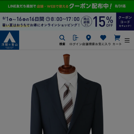
検索
ログイン
店舗検索
お気に入り
カート