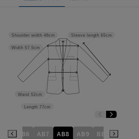
Shoulder width
48cm
Sleeve length
65cm
Width
57.5cm
Waist
52cm
Length
77cm
AB5
AB6
AB7
AB8
AB9
BE3
BE4