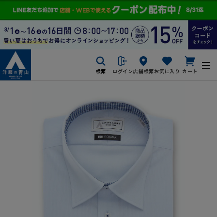
検索
ログイン
店舗検索
お気に入り
カート