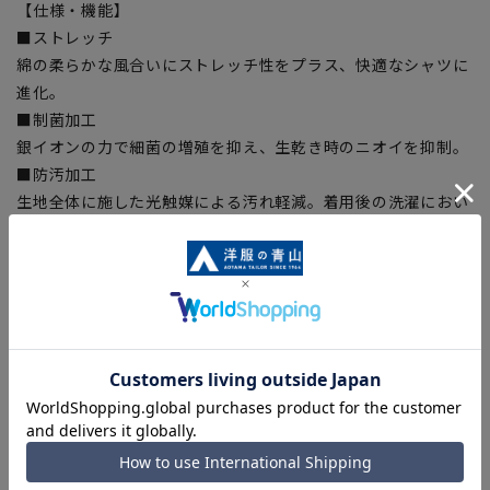
【仕様・機能】
■ストレッチ
綿の柔らかな風合いにストレッチ性をプラス、快適なシャツに
進化。
■制菌加工
銀イオンの力で細菌の増殖を抑え、生乾き時のニオイを抑制。
■防汚加工
生地全体に施した光触媒による汚れ軽減。着用後の洗濯におい
て、皮脂などの油汚れが落ちやすく、残った汚れ成分も天日干
しなどにより分解されます。
■スプリットヨーク
ヨークを背中の中心で斜めに切替えフィット感を高めるための
仕様。
■OEKO-TEX®
厳しい分析試験にクリアし世界最高水準の安全な繊維製品の証
「OEKO-TEX®STANDARD100」に認証された素材を使用しま
した。生地から付属まで、すべてに於いて厳しい基準をクリア
した素材を使用しているので、安心して着用いただけます。