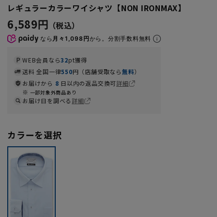
レギュラーカラーワイシャツ【NON IRONMAX】
6,589円
なら
月々1,098円
から。分割手数料無料
WEB会員なら
32
pt獲得
送料 全国一律
550
円（店舗受取なら
無料
）
お届けから
8
日以内の返品交換可
詳細
一部対象外商品あり
お届け日を調べる
詳細
カラーを選択