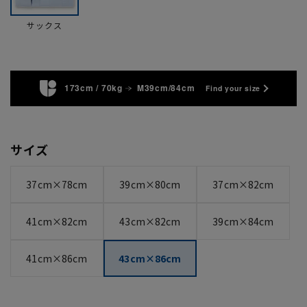
サックス
173cm / 70kg
M39cm/84cm
Find your size
サイズ
37cm×78cm
39cm×80cm
37cm×82cm
41cm×82cm
43cm×82cm
39cm×84cm
41cm×86cm
43cm×86cm