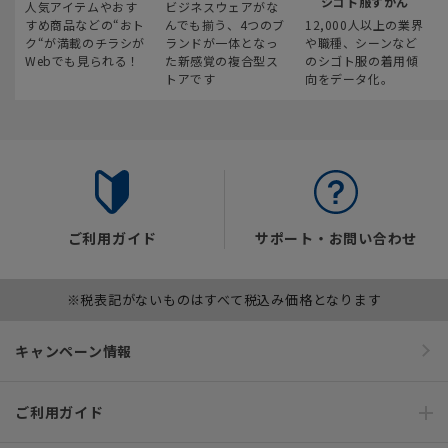
シゴト服ずかん
人気アイテムやおす
ビジネスウェアがな
すめ商品などの“おト
んでも揃う、4つのブ
12,000人以上の業界
ク“が満載のチラシが
ランドが一体となっ
や職種、シーンなど
Webでも見られる！
た新感覚の複合型ス
のシゴト服の着用傾
トアです
向をデータ化。
ご利用ガイド
サポート・お問い合わせ
※税表記がないものはすべて税込み価格となります
キャンペーン情報
ご利用ガイド