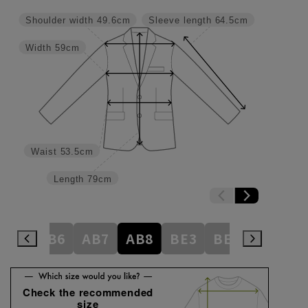
Shoulder width
49.6cm
Sleeve length
64.5cm
Width
59cm
Waist
53.5cm
Length
79cm
AB5
AB6
AB7
AB8
BE3
BE4
BE5
Check the recommended
size