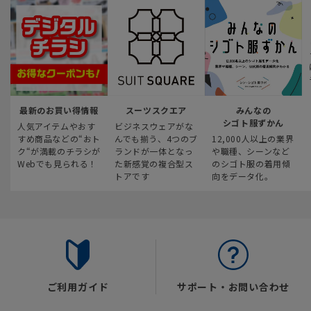
最新のお買い得情報
スーツスクエア
みんなの
シゴト服ずかん
人気アイテムやおす
ビジネスウェアがな
すめ商品などの“おト
んでも揃う、4つのブ
12,000人以上の業界
ク“が満載のチラシが
ランドが一体となっ
や職種、シーンなど
Webでも見られる！
た新感覚の複合型ス
のシゴト服の着用傾
トアです
向をデータ化。
ご利用ガイド
サポート・お問い合わせ