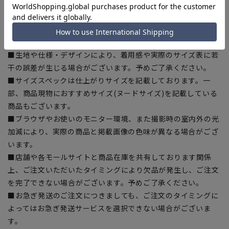
■商品画像はサンプルのため、色味やサイズ等の仕様に変更が
ある場合がございますので、予めご了承ください。
■ゆとり感には個人差があります。サイズ表を確認の上、ご購
入の目安としてご利用ください。
■生地や仕様・デザインにより、着用感や実際のサイズ表に若
干の誤差が生じる場合がございます。予めご了承ください。
■サイズスペックは仕上がりサイズを記載しております。一
部、商品現物におすすめサイズ(ヌードサイズ)を記載している
商品もございます。
■ブラウザやお使いのモニター環境、また撮影時の室内外の光
加減により、実際の商品と掲載画像の色味が異なる場合がござ
います。
■店舗や各モールサイトと商品在庫を共有しております関係
上、ご注文いただいたタイミングにより欠品が発生し、ご注文
を完了できない場合がございます。予めご了承ください。
■お急ぎ発送のご注文につきましても、ご注文のタイミングに
よってはお急ぎ発送サービスを選択できない場合がございま
す。