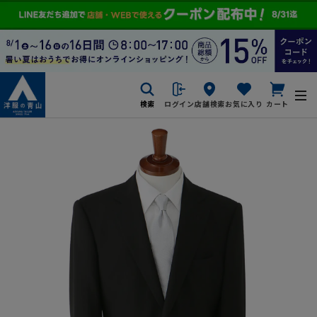
検索
ログイン
店舗検索
お気に入り
カート