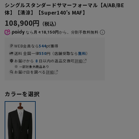
シングルスタンダードサマーフォーマル【A/AB/BE
体】【清涼】【Super140’s MAF】
108,900円
なら
月々18,150円
から。分割手数料無料
WEB会員なら
544
pt獲得
送料 全国一律
550
円（店舗受取なら
無料
）
お届けから
8
日以内の返品交換可
詳細
一部対象外商品あり
お届け日を調べる
詳細
カラーを選択