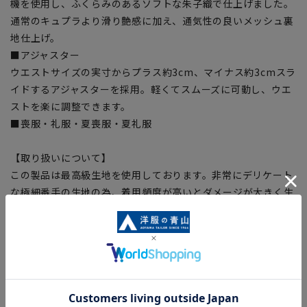
機を使用し、ふくらみのあるソフトな朱子織で仕上げました。
通常のキュプラより滑り艶感に加え、通気性の良いメッシュ裏
地仕上げ。
■アジャスター
ウエストサイズの実寸からプラス約3cm、マイナス約3cmスラ
イドするアジャスターを採用。軽くてスムーズに可動し、ウエ
ストを楽に調整できます。
■喪服・礼服・夏喪服・夏礼服
【取り扱いについて】
この製品は最高級生地を使用しております。非常にデリケート
な極細番手の生地の為、着用頻度が高いとダメージが大きく生
地を傷めます。ご理解の上、着用いただき本製品の質感をご堪
能ください。
【シルエット】《標準》 (当社比)
【商品に関するご注意】