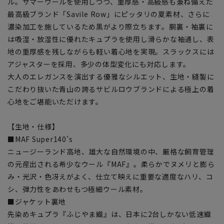
ル。サマーウールを使用しつつ、重厚感・高級感も兼ね備えた
最高級ブランド「Savile Row」にピッタリの夏素材、さらに
濃染加工を施しているため黒がより際立ちます。胴裏・袖裏に
は吸湿・放湿性に優れたキュプラを使用し滑らかな袖通し、表
地の重厚感を残しながらも軽い着心地を実現。スラックスには
アジャスターを採用、多少の体型変化にも対応します。
大人のエレガンスを演出する優雅なシルエット、生地・縫製に
こだわり抜いた青山の誇るサビルロウブランドによる極上の着
心地をご堪能いただけます。
【生地・仕様】
■MAF Super140’s
ニュージーランド高地、雄大な自然環境の中、厳格な飼育管理
の元産出される希少なウール『MAF』。柔らかでヌメリと膨ら
み・光沢・色冴えがよく、仕立て映えに重要な適度なハリ、コ
シ、弾力性をあわせもつ極細ウール素材。
■ジャケット裏地
先染めキュプラ『ふじやま織』は、日本に2台しかない低速織