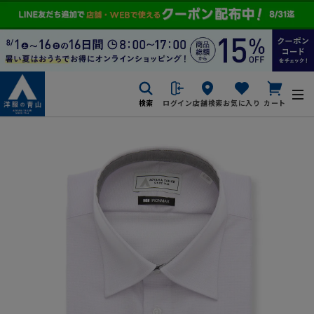
検索
ログイン
店舗検索
お気に入り
カート