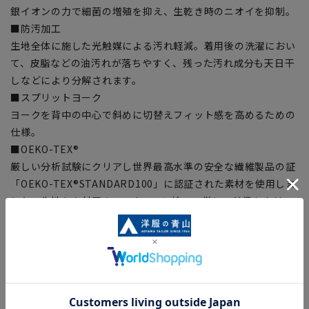
銀イオンの力で細菌の増殖を抑え、生乾き時のニオイを抑制。
■防汚加工
生地全体に施した光触媒による汚れ軽減。着用後の洗濯におい
て、皮脂などの油汚れが落ちやすく、残った汚れ成分も天日干
しなどにより分解されます。
■スプリットヨーク
ヨークを背中の中心で斜めに切替えフィット感を高めるための
仕様。
■OEKO-TEX®
厳しい分析試験にクリアし世界最高水準の安全な繊維製品の証
「OEKO-TEX®STANDARD100」に認証された素材を使用しま
した。生地から付属まで、すべてに於いて厳しい基準をクリア
した素材を使用しているので、安心して着用いただけます。
【シルエット】《やや細め(スッキリ)》(当社比)
【商品に関するご注意】
■商品画像はサンプルのため、色味やサイズ等の仕様に変更が