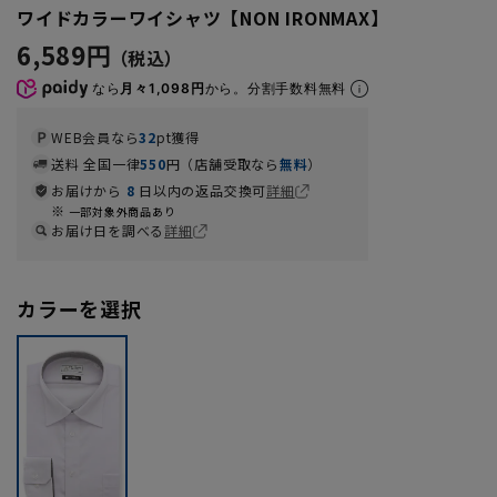
ワイドカラーワイシャツ【NON IRONMAX】
6,589円
なら
月々1,098円
から。分割手数料無料
WEB会員なら
32
pt獲得
送料 全国一律
550
円（店舗受取なら
無料
）
お届けから
8
日以内の返品交換可
詳細
一部対象外商品あり
お届け日を調べる
詳細
カラーを選択