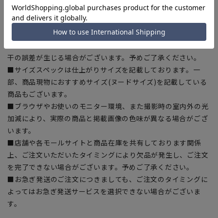
ある場合がございますので、予めご了承ください。
■ゆとり感には個人差があります。サイズ表を確認の上、ご購
入の目安としてご利用ください。
■生地や仕様・デザインにより、着用感や実際のサイズ表に若
干の誤差が生じる場合がございます。予めご了承ください。
■サイズスペックは仕上がりサイズを記載しております。一
部、商品現物におすすめサイズ(ヌードサイズ)を記載している
商品もございます。
■ブラウザやお使いのモニター環境、また撮影時の室内外の光
加減により、実際の商品と掲載画像の色味が異なる場合がござ
います。
■店舗や各モールサイトと商品在庫を共有しております関係
上、ご注文いただいたタイミングにより欠品が発生し、ご注文
を完了できない場合がございます。予めご了承ください。
■お急ぎ発送のご注文につきましても、ご注文のタイミングに
よってはお急ぎ発送サービスを選択できない場合がございま
す。