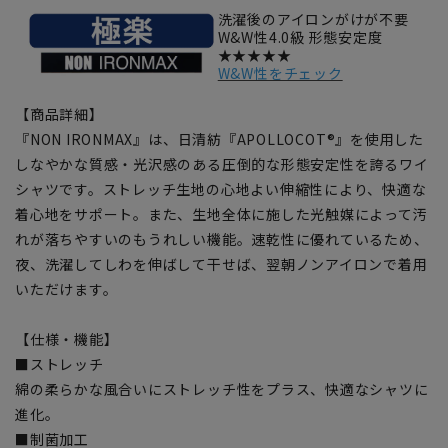
洗濯後のアイロンがけが不要
W&W性4.0級 形態安定度
★★★★★
W&W性をチェック
【商品詳細】
『NON IRONMAX』は、日清紡『APOLLOCOT®』を使用した
しなやかな質感・光沢感のある圧倒的な形態安定性を誇るワイ
シャツです。ストレッチ生地の心地よい伸縮性により、快適な
着心地をサポート。また、生地全体に施した光触媒によって汚
れが落ちやすいのもうれしい機能。速乾性に優れているため、
夜、洗濯してしわを伸ばして干せば、翌朝ノンアイロンで着用
いただけます。
【仕様・機能】
■ストレッチ
綿の柔らかな風合いにストレッチ性をプラス、快適なシャツに
進化。
■制菌加工