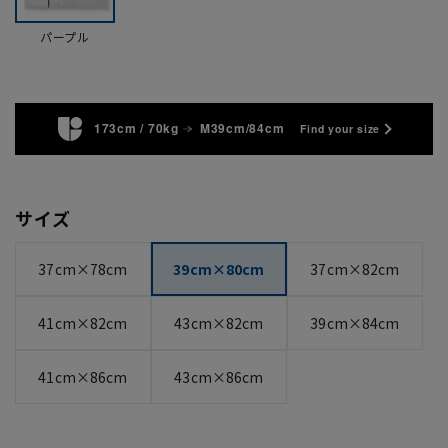
パープル
173cm / 70kg
M39cm/84cm
Find your size
サイズ
37cm×78cm
39cm×80cm
37cm×82cm
41cm×82cm
43cm×82cm
39cm×84cm
41cm×86cm
43cm×86cm