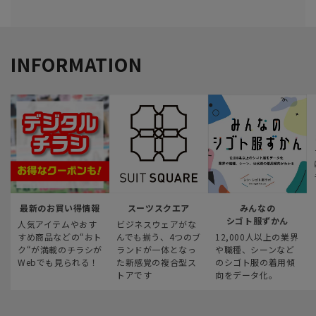
INFORMATION
最新のお買い得情報
スーツスクエア
みんなの
シゴト服ずかん
人気アイテムやおす
ビジネスウェアがな
すめ商品などの“おト
んでも揃う、4つのブ
12,000人以上の業界
ク“が満載のチラシが
ランドが一体となっ
や職種、シーンなど
Webでも見られる！
た新感覚の複合型ス
のシゴト服の着用傾
トアです
向をデータ化。