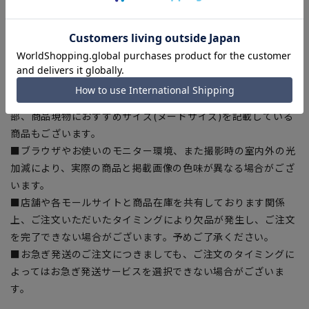
ある場合がございますので、予めご了承ください。
■ゆとり感には個人差があります。サイズ表を確認の上、ご購
入の目安としてご利用ください。
■生地や仕様・デザインにより、着用感や実際のサイズ表に若
干の誤差が生じる場合がございます。予めご了承ください。
■サイズスペックは仕上がりサイズを記載しております。一
部、商品現物におすすめサイズ(ヌードサイズ)を記載している
商品もございます。
■ブラウザやお使いのモニター環境、また撮影時の室内外の光
加減により、実際の商品と掲載画像の色味が異なる場合がござ
います。
■店舗や各モールサイトと商品在庫を共有しております関係
上、ご注文いただいたタイミングにより欠品が発生し、ご注文
を完了できない場合がございます。予めご了承ください。
■お急ぎ発送のご注文につきましても、ご注文のタイミングに
よってはお急ぎ発送サービスを選択できない場合がございま
す。