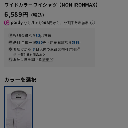
ワイドカラーワイシャツ【NON IRONMAX】
6,589円
なら
月々1,098円
から。分割手数料無料
WEB会員なら
32
pt獲得
送料 全国一律
550
円（店舗受取なら
無料
）
お届けから
8
日以内の返品交換可
詳細
一部対象外商品あり
お届け日を調べる
詳細
カラーを選択