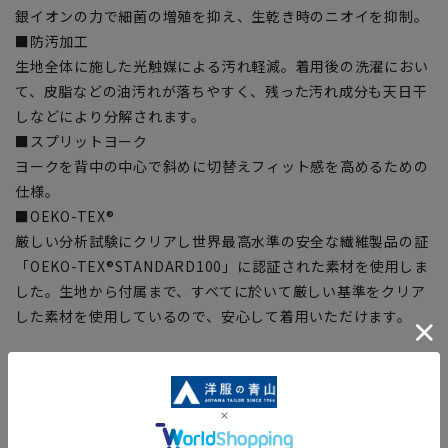
銀イオンの力で細菌の増殖を抑え、生乾き時のニオイを抑制。
■防汚加工
生地全体に施した光触媒による汚れ軽減。着用後の洗濯におい
て、皮脂などの油汚れが落ちやすく、残った汚れ成分も天日干
しなどにより分解されます。
■スプリットヨーク
ヨークを背中の中心で斜めに切替えフィット感を高めるための
仕様。
■OEKO-TEX®
厳しい分析試験にクリアし世界最高水準の安全な繊維製品の証
「OEKO-TEX®STANDARD100」に認証された素材を使用しま
した。生地から付属まで、すべてに於いて厳しい基準をクリア
した素材を使用しているので、安心して着用いただけます。
【シルエット】《やや細め(スッキリ)》(当社比)
【商品に関するご注意】
■商品画像はサンプルのため、色味やサイズ等の仕様に変更が