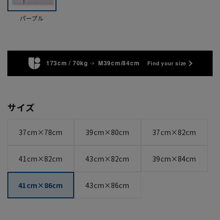
パープル
173cm / 70kg
M39cm/84cm
Find your size
サイズ
37cm×78cm
39cm×80cm
37cm×82cm
41cm×82cm
43cm×82cm
39cm×84cm
41cm×86cm
43cm×86cm