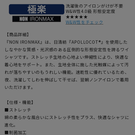
洗濯後のアイロンがけが不要
W&W性4.0級 形態安定度
★★★★★
W&W性をチェック
【商品詳細】
『NON IRONMAX』は、日清紡『APOLLOCOT®』を使用した
しなやかな質感・光沢感のある圧倒的な形態安定性を誇るワイ
シャツです。ストレッチ生地の心地よい伸縮性により、快適な
着心地をサポート。また、生地全体に施した光触媒によって汚
れが落ちやすいのもうれしい機能。速乾性に優れているため、
夜、洗濯してしわを伸ばして干せば、翌朝ノンアイロンで着用
いただけます。
【仕様・機能】
■ストレッチ
綿の柔らかな風合いにストレッチ性をプラス、快適なシャツに
進化。
■制菌加工