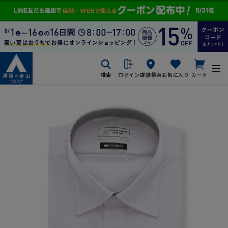
検索
ログイン
店舗検索
お気に入り
カート