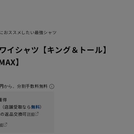
におススメしたい最強シャツ
ワイシャツ【キング＆トール】
NMAX】
1円
から。分割手数料無料
獲得
円（店舗受取なら
無料
）
の返品交換可
詳細
細