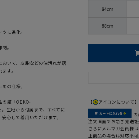
84cm
88cm
ャツに進化。
抑制。
において、皮脂などの油汚れが落
れます。
ための仕様。
【
アイコンについて
の証「OEKO-
ました。生地から付属まで、すべてに
の
、安心して着用いただけます。
注文画面でお急ぎ発送を
さらにメルマガ会員様は
正商品の場合は対応不可