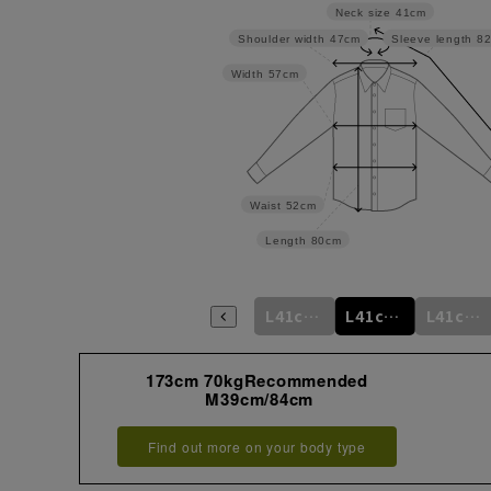
Neck size
41cm
Shoulder width
47cm
Sleeve length
8
Width
57cm
Waist
52cm
Length
80cm
m
L41cm/76cm
M39cm/88cm
L41cm/78cm
L41cm/80cm
L41cm/82cm
L41cm/84cm
173cm 70kgRecommended
M39cm/84cm
Find out more on your body type