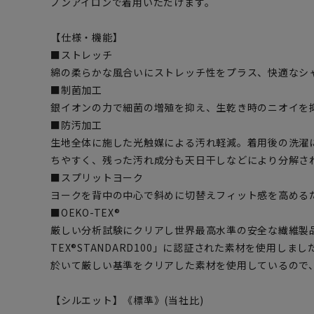
ノンアイロンで着用いただけます。
【仕様・機能】
■ストレッチ
綿の柔らかな風合いにストレッチ性をプラス、快適なシ
■制菌加工
銀イオンの力で細菌の増殖を抑え、生乾き時のニオイを
■防汚加工
生地全体に施した光触媒による汚れ軽減。着用後の洗濯
ちやすく、残った汚れ成分も天日干しなどにより分解さ
■スプリットヨーク
ヨークを背中の中心で斜めに切替えフィット感を高める
■OEKO-TEX®
厳しい分析試験にクリアし世界最高水準の安全な繊維製品
TEX®STANDARD100」に認証された素材を使用し
於いて厳しい基準をクリアした素材を使用しているので
【シルエット】《標準》(当社比)