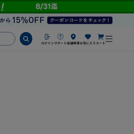
ログイン
サポート
店舗検索
お気に入り
カート