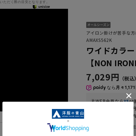
いただく際の目安となります。
アイロン掛けが苦手な方
AMAXS562K
ワイドカラー
【NON IRO
7,029円
なら
月々1,17
WEB会員なら
35
pt
送料 全国一律
550
お届けから
8
日以内
一部対象外商品あり
お届け日を調べる
詳
機能一覧