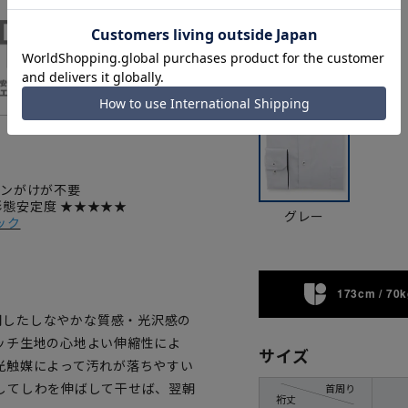
カラー
ロンがけが不要
 形態安定度 ★★★★★
グレー
ック
173cm / 70k
を使用したしなやかな質感・光沢感の
ッチ生地の心地よい伸縮性によ
サイズ
光触媒によって汚れが落ちやすい
してしわを伸ばして干せば、翌朝
首周り
裄丈