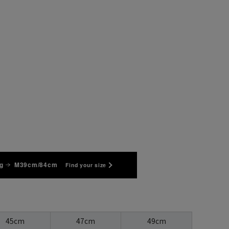
g
M39cm/84cm
Find your size
45cm
47cm
49cm