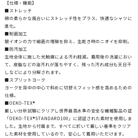
【仕様・機能】
■ストレッチ
綿の柔らかな風合いにストレッチ性をプラス、快適なシャツに
進化。
■制菌加工
銀イオンの力で細菌の増殖を抑え、生乾き時のニオイを抑制。
■防汚加工
生地全体に施した光触媒による汚れ軽減。着用後の洗濯におい
て、皮脂などの油汚れが落ちやすく、残った汚れ成分も天日干
しなどにより分解されます。
■スプリットヨーク
ヨークを背中の中心で斜めに切替えフィット感を高めるための
仕様。
■OEKO-TEX®
厳しい分析試験にクリアし世界最高水準の安全な繊維製品の証
「OEKO-TEX®STANDARD100」に認証された素材を使用しま
した。生地から付属まで、すべてに於いて厳しい基準をクリア
した素材を使用しているので、安心して着用いただけます。