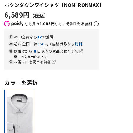
ボタンダウンワイシャツ【NON IRONMAX】
6,589円
なら
月々1,098円
から。分割手数料無料
WEB会員なら
32
pt獲得
送料 全国一律
550
円（店舗受取なら
無料
）
お届けから
8
日以内の返品交換可
詳細
一部対象外商品あり
お届け日を調べる
詳細
カラーを選択