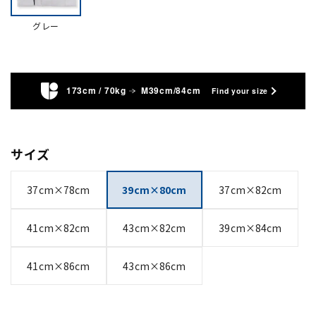
グレー
173cm / 70kg
M39cm/84cm
Find your size
サイズ
37cm×78cm
39cm×80cm
37cm×82cm
41cm×82cm
43cm×82cm
39cm×84cm
41cm×86cm
43cm×86cm