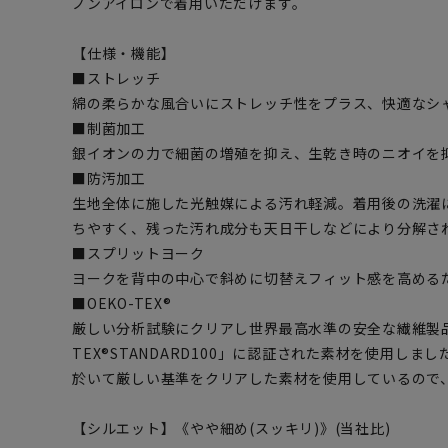
ノンアイロンで着用いただけます。
【仕様・機能】
■ストレッチ
綿の柔らかな風合いにストレッチ性をプラス、快適なシ
■制菌加工
銀イオンの力で細菌の増殖を抑え、生乾き時のニオイを
■防汚加工
生地全体に施した光触媒による汚れ軽減。着用後の洗濯
ちやすく、残った汚れ成分も天日干しなどにより分解さ
■スプリットヨーク
ヨークを背中の中心で斜めに切替えフィット感を高める
■OEKO-TEX®
厳しい分析試験にクリアし世界最高水準の安全な繊維製品
TEX®STANDARD100」に認証された素材を使用し
於いて厳しい基準をクリアした素材を使用しているので
【シルエット】《やや細め(スッキリ)》(当社比)