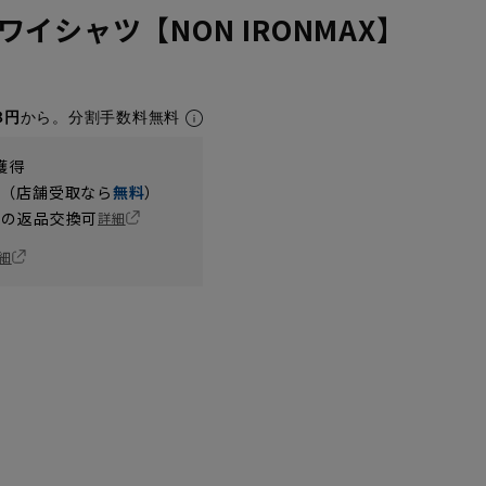
イシャツ【NON IRONMAX】
8円
から。分割手数料無料
獲得
円（店舗受取なら
無料
）
の返品交換可
詳細
細