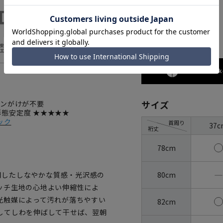
グレー
173cm / 70k
サイズ
ロンがけが不要
 形態安定度 ★★★★★
ック
首周り
37c
裄丈
78cm
―
80cm
を使用したしなやかな質感・光沢感の
ッチ生地の心地よい伸縮性によ
光触媒によって汚れが落ちやすい
82cm
してしわを伸ばして干せば、翌朝