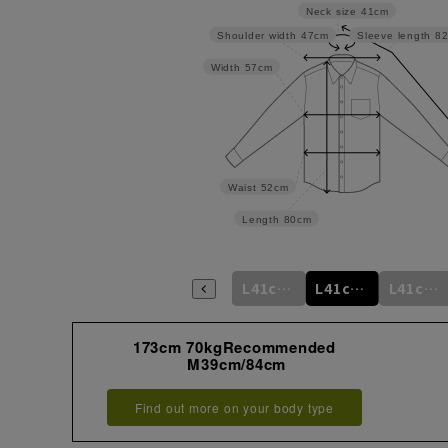
Neck size
41cm
Shoulder width
47cm
Sleeve length
8
Width
57cm
Waist
52cm
Length
80cm
m
L41cm/76cm
M39cm/88cm
L41cm/78cm
L41cm/80cm
L41cm/82cm
L41cm/84cm
173cm 70kgRecommended
M39cm/84cm
Find out more on your body type