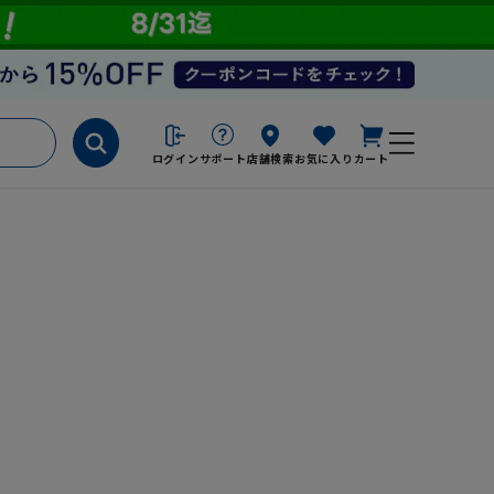
ログイン
サポート
店舗検索
お気に入り
カート