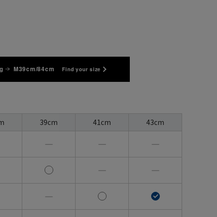
g
M39cm/84cm
Find your size
m
39cm
41cm
43cm
―
―
―
―
―
―