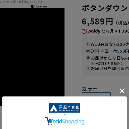
いただく際の目安となります。
ボタンダウンワ
6,589円
なら
月々1,09
WEB会員なら
32
pt
送料 全国一律
550
お届けから
8
日以内
一部対象外商品あり
お届け日を調べる
詳
カラー
機能一覧