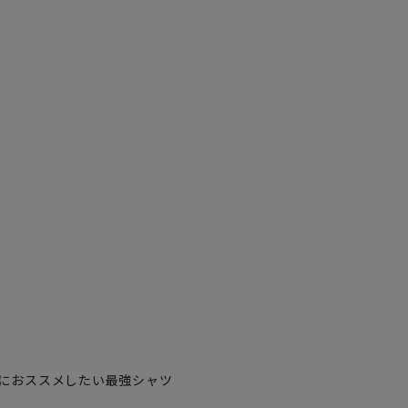
3L45cm/84cm
3L45cm/88cm
4L47cm/80cm
4L47cm/84cm
4L47cm/88cm
5L49cm/80cm
におススメしたい最強シャツ