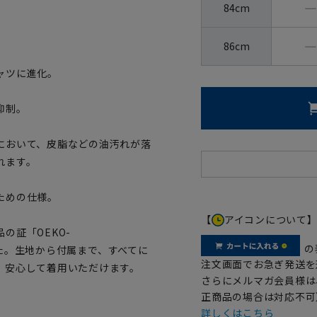
―
84cm
―
86cm
ャツに進化。
抑制。
において、皮脂などの油汚れが落
れます。
ための仕様。
【
アイコンについて
の証「OEKO-
の
ました。生地から付属まで、すべてに
注文画面でお急ぎ発送を
、安心して着用いただけます。
さらにメルマガ会員様は
正商品の場合は対応不可
詳しくはこちら