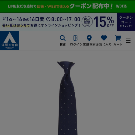
検索
ログイン
店舗検索
お気に入り
カート