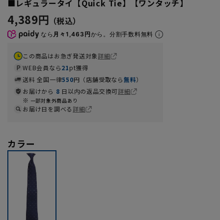
■レギュラータイ【Quick Tie】【ワンタッチ】
4,389円
なら
月々1,463円
から。分割手数料無料
この商品はお急ぎ発送対象
詳細
WEB会員なら
21
pt獲得
送料 全国一律
550
円（店舗受取なら
無料
）
お届けから
8
日以内の返品交換可
詳細
一部対象外商品あり
お届け日を調べる
詳細
カラー