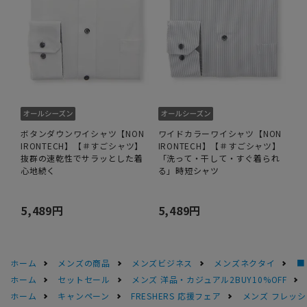
ボタンダウンワイシャツ【NON
ワイドカラーワイシャツ【NON
IRONTECH】【＃すごシャツ】
IRONTECH】【＃すごシャツ】
抜群の速乾性でサラッとした着
「洗って・干して・すぐ着られ
心地続く
る」時短シャツ
5,489円
5,489円
ホーム
メンズの商品
メンズビジネス
メンズネクタイ
■
ホーム
セットセール
メンズ 洋品・カジュアル2BUY10%OFF
ホーム
キャンペーン
FRESHERS 応援フェア
メンズ フレッシ