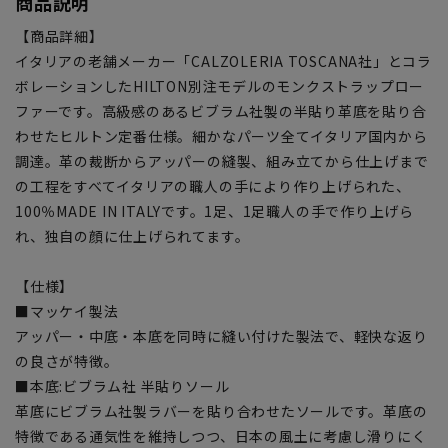
商品説明
【商品詳細】
イタリアの老舗メーカー「CALZOLERIA TOSCANA社」とコラ
ボレーションしたHILTON別注モデルのモンクストラップロー
ファーです。高級感のあるビブラム社製の半貼り革底を貼り合
わせたヒルトン定番仕様。細かなパーツ全てイタリア国内から
調達。革の裁断からアッパーの縫製、組み立てから仕上げまで
の工程をすべてイタリアの職人の手により作り上げられた、
100％MADE IN ITALYです。1足、1足職人の手で作り上げら
れ、独自の顔に仕上げられてます。
【仕様】
■マッケイ製法
アッパー・中底・本底を同時に縫い付けた製法で、軽快な返り
の良さが特徴。
■本底:ビブラム社 半貼りソール
革底にビブラム社製ラバーを貼り合わせたソールです。革底の
特徴である通気性を維持しつつ、日本の風土に考慮し滑りにく