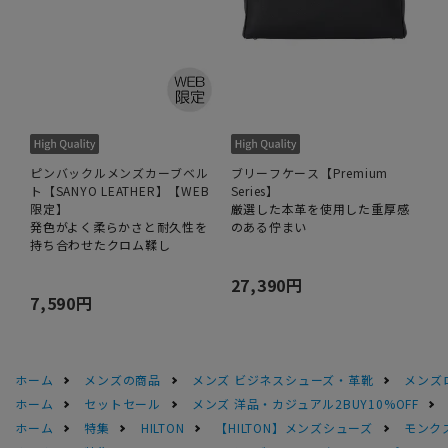
ピンバックルメンズカーブベル
ブリーフケース【Premium
ト【SANYO LEATHER】【WEB
Series】
限定】
厳選した本革を使用した重厚感
発色がよく柔らかさと耐久性を
のある佇まい
持ち合わせたクロム鞣し
27,390円
7,590円
ホーム
メンズの商品
メンズ ビジネスシューズ・革靴
メンズ
ホーム
セットセール
メンズ 洋品・カジュアル2BUY10%OFF
ホーム
特集
HILTON
【HILTON】メンズシューズ
モンクス