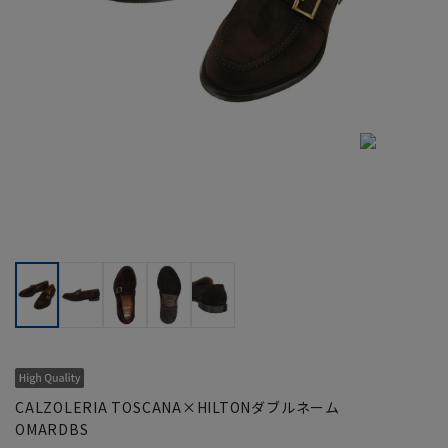
CALZOLERIA TOSCANA×HILTONダブルネーム
OMARDBS