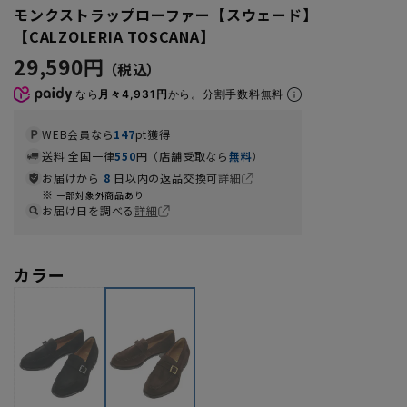
モンクストラップローファー【スウェード】
【CALZOLERIA TOSCANA】
29,590円
なら
月々4,931円
から。分割手数料無料
WEB会員なら
147
pt獲得
送料 全国一律
550
円（店舗受取なら
無料
）
お届けから
8
日以内の返品交換可
詳細
一部対象外商品あり
お届け日を調べる
詳細
カラー