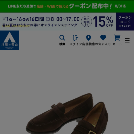
検索
ログイン
店舗検索
お気に入り
カート