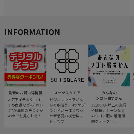
INFORMATION
最新のお買い得情報
スーツスクエア
みんなの
シゴト服ずかん
人気アイテムやおす
ビジネスウェアがな
すめ商品などの“おト
んでも揃う、4つのブ
12,000人以上の業界
ク“が満載のチラシが
ランドが一体となっ
や職種、シーンなど
Webでも見られる！
た新感覚の複合型ス
のシゴト服の着用傾
トアです
向をデータ化。