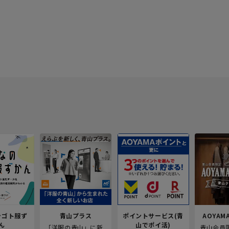
シゴト服ず
青山プラス
ポイントサービス(青
AOYAMA
ん
山でポイ活)
「洋服の青山」に新
青山会員