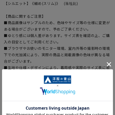
【シルエット】《細め(スリム)》 (当社比)
【商品に関するご注意】
■商品画像はサンプルのため、色味やサイズ等の仕様に変更が
ある場合がございますので、予めご了承ください。
■ゆとり感には個人差があります。サイズ表を確認の上、ご購
入の目安としてご利用ください。
■ブラウザやお使いのモニター環境、室内外等の撮影時の環境
下での光加減により、実際の商品と掲載画像の色味が異なる場
合がございます。
■生地や仕様・デザインにより、着用感や実際のサイズ表に若
干の誤差が生じる場合がございます。予めご了承ください。
■店舗や各モールサイトと商品在庫を共有しております関係
上、ご注文いただいたタイミングにより欠品が発生し、ご注文
を完了できない場合がございます。予めご了承ください。
■お急ぎ発送のご注文につきましても、ご注文のタイミングに
よってはお急ぎ発送サービスを選択できない場合がございま
す。