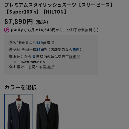
プレミアムスタイリッシュスーツ【スリーピース】
【Super100's】【HILTON】
87,890円
なら
月々14,648円
から。分割手数料無料
WEB会員なら
439
pt獲得
送料 全国一律
550
円（店舗受取なら
無料
）
お届けから
8
日以内の返品交換可
詳細
一部対象外商品あり
お届け日を調べる
詳細
カラーを選択