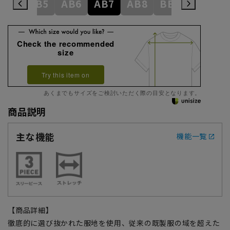
AB4
AB5
AB6
AB7
AB8
BE3
BE4
Check the recommended
size
Try this item on
あくまでもサイズをご検討いただく際の目安となります。
商品説明
主な機能
機能一覧
【商品詳細】
徹底的に選び抜かれた服地を使用、従来の既製服の域を超えた