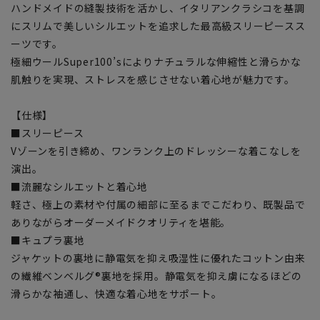
ハンドメイドの縫製技術を活かし、イタリアンクラシコを基調
にスリムで美しいシルエットを追求した最高級スリーピースス
ーツです。
極細ウールSuper100’sによりナチュラルな伸縮性と滑らかな
肌触りを実現、ストレスを感じさせない着心地が魅力です。
【仕様】
■スリーピース
Vゾーンを引き締め、ワンランク上のドレッシーな着こなしを
演出。
■流麗なシルエットと着心地
軽さ、極上の素材や付属の細部に至るまでこだわり、既製品で
ありながらオーダーメイドクオリティを堪能。
■キュプラ裏地
ジャケットの裏地に静電気を抑え吸湿性に優れたコットン由来
の繊維ベンベルグ®裏地を採用。静電気を抑え虜になるほどの
滑らかな袖通し、快適な着心地をサポート。